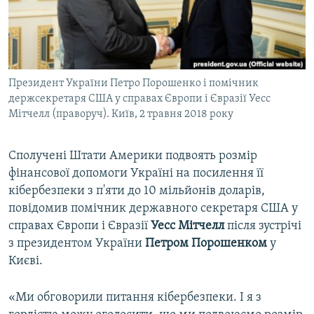
ВІДЕОУРОКИ «ELIFBE»
Русский
СВІДЧЕННЯ ОКУПАЦІЇ
Qırımtatar
УКРАЇНСЬКА ПРОБЛЕМА КРИМУ
Президент України Петро Порошенко і помічник
ДОЛУЧАЙСЯ!
ІНФОГРАФІКА
держсекретаря США у справах Європи і Євразії Уесс
Мітчелл (праворуч). Київ, 2 травня 2018 року
Усі сайти RFE/RL
Сполучені Штати Америки подвоять розмір
фінансової допомоги Україні на посилення її
кібербезпеки з п'яти до 10 мільйонів доларів,
повідомив помічник державного секретаря США у
справах Європи і Євразії
Уесс Мітчелл
після зустрічі
з президентом України
Петром Порошенком
у
Києві.
«Ми обговорили питання кібербезпеки. І я з