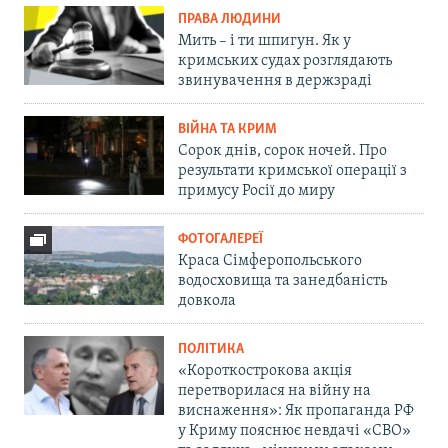
ПРАВА ЛЮДИНИ
Мить – і ти шпигун. Як у
кримських судах розглядають
звинувачення в держзраді
ВІЙНА ТА КРИМ
Сорок днів, сорок ночей. Про
результати кримської операції з
примусу Росії до миру
ФОТОГАЛЕРЕЇ
Краса Сімферопольського
водосховища та занедбаність
довкола
ПОЛІТИКА
«Короткострокова акція
перетворилася на війну на
виснаження»: Як пропаганда РФ
у Криму пояснює невдачі «СВО»