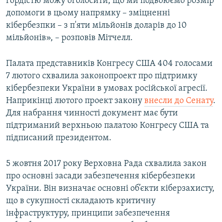
гордістю можу оголосити, що ми подвоюємо розмір
допомоги в цьому напрямку – зміцненні
кібербезпки – з п'яти мільйонів доларів до 10
мільйонів», – розповів Мітчелл.
Палата представників Конгресу США 404 голосами
7 лютого схвалила законопроект про підтримку
кібербезпеки України в умовах російської агресії.
Наприкінці лютого проект закону
внесли до Сенату
.
Для набрання чинності документ має бути
підтриманий верхньою палатою Конгресу США та
підписаний президентом.
5 жовтня 2017 року Верховна Рада схвалила закон
про основні засади забезпечення кібербезпеки
України. Він визначає основні об’єкти кіберзахисту,
що в сукупності складають критичну
інфраструктуру, принципи забезпечення