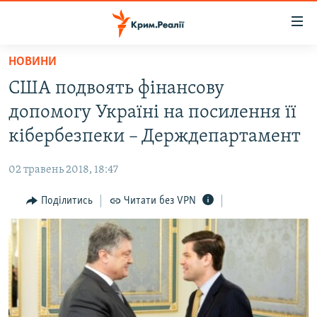
Доступність
посилання
Перейти
НОВИНИ
до
НОВИНИ
США подвоять фінансову
основного
ВОДА.КРИМ
матеріалу
допомогу Україні на посилення її
ВІДЕО ТА ФОТО
Перейти
кібербезпеки – Держдепартамент
до
ПОЛІТИКА
основної
02 травень 2018, 18:47
БЛОГИ
навігації
Перейти
Поділитись
Читати без VPN
ПОГЛЯД
до
ІНТЕРВ'Ю
пошуку
ВСЕ ЗА ДЕНЬ
СПЕЦПРОЕКТИ
ЯК ОБІЙТИ БЛОКУВАННЯ
ДЕПОРТАЦІЯ