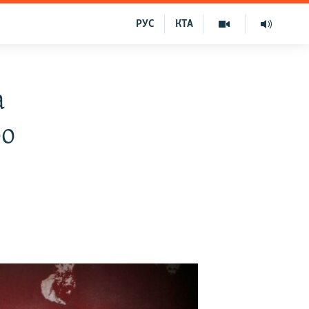
РУС
КТА
а
ро