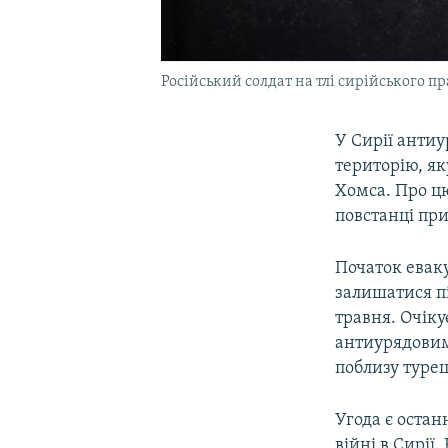
Російський солдат на тлі сирійського п
У Сирії антиу
територію, я
Хомса. Про цю
повстанці при
Початок еваку
залишатися п
травня. Очіку
антиурядовими
поблизу турец
Угода є остан
війні в Сирії