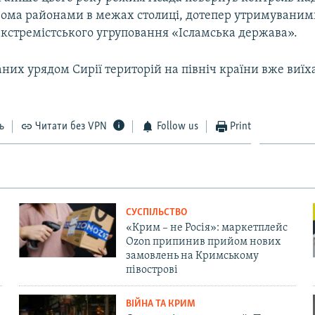
вома районами в межах столиці, дотепер утримувани
кстремістського угруповання «Ісламська держава».
них урядом Сирії територій на північ країни вже виїх
ь
Читати без VPN
Follow us
Print
СУСПІЛЬСТВО
«Крим – не Росія»: маркетплейс
Ozon припинив прийом нових
замовлень на Кримському
півострові
ВІЙНА ТА КРИМ