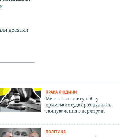
ми
али десятки
ПРАВА ЛЮДИНИ
Мить – і ти шпигун. Як у
кримських судах розглядають
звинувачення в держзраді
ПОЛІТИКА