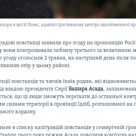
рапора в місті Хомс, адміністративному центрі однойменної пр
рядові повстанці заявили про згоду на пропозицію Росі
ку вони контролювали поблизу третього за величиною м
 угоду оголосили 2 травня, на наступний день після тог
пинили опір у цьому районі.
ації повстанців та членів їхніх родин, які відмовляють
ід владою президента Сирії
Башара Асада
, запланован
ється, що ці люди зможуть переїхати до останньої кон
 силами території в провінції Ідліб, розташованої на п
ького кордону.
ньою в списку капітуляцій повстанців у семирічній гр
. Раніше цього року режим Асада повернув контроль н