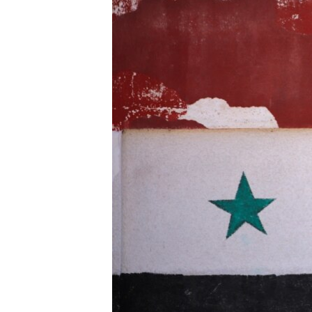
ВІДЕОУРОКИ «ELIFBE»
СВІДЧЕННЯ ОКУПАЦІЇ
УКРАЇНСЬКА ПРОБЛЕМА КРИМУ
ІНФОГРАФІКА