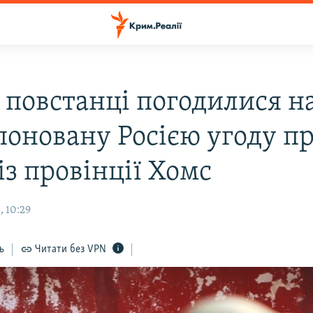
: повстанці погодилися н
поновану Росією угоду п
із провінції Хомс
, 10:29
ь
Читати без VPN