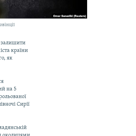
овінції
ї залишити
іста країни
о, як
ся
ий на 5
трольованої
івночі Сирії
омадянській
ад околицями