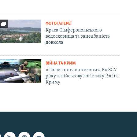
ФОТОГАЛЕРЕЇ
Краса Сімферопольського
водосховища та занедбаність
довкола
ВІЙНА ТА КРИМ
«Полювання на колони». Як ЗСУ
ріжуть військову логістику Росії в
Криму