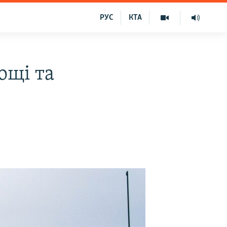
РУС
КТА
ощі та