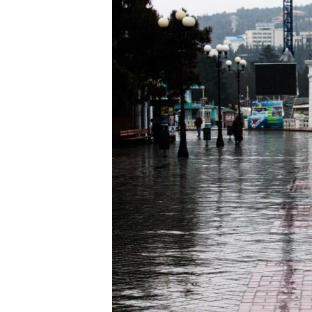
ВІДЕОУРОКИ «ELIFBE»
СВІДЧЕННЯ ОКУПАЦІЇ
УКРАЇНСЬКА ПРОБЛЕМА КРИМУ
ІНФОГРАФІКА