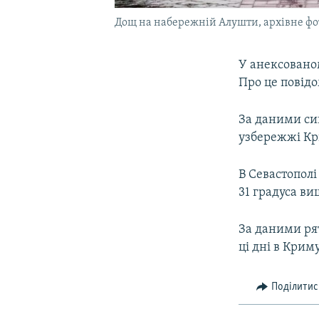
Дощ на набережній Алушти, архівне фо
У анексованом
Про це повідо
За даними син
узбережжі Кр
В Севастополі
31 градуса вищ
За даними рят
ці дні в Кри
Поділитис