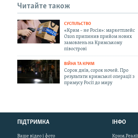
Читайте також
СУСПІЛЬСТВО
«Крим – не Росія»: маркетплейс
Ozon припинив прийом нових
замовлень на Кримському
півострові
ВІЙНА ТА КРИМ
Сорок днів, сорок ночей. Про
результати кримської операції з
примусу Росії до миру
Русский
ПІДТРИМКА
ІНФО
Qırımtatar
Ваше відео і фото
Крим.Реалії