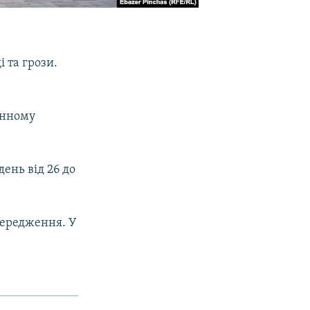
 та грози.
денному
ень від 26 до
передження. У