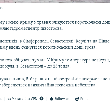
то
у Росією Криму 5 травня очікуються короткочасні дощі
мляє гідрометцентр півострова.
оптиків, в Сімферополі, Севастополі, Керчі та на Пів
иму вдень очікується короткочасний дощ, гроза.
 також обіцяють туман. У Криму температура повітря вд
е нуля, в Севастополі – до 25 тепла.
увальників, 5-6 травня на півострові діє штормове по
му збережеться надзвичайна пожежна небезпека.
ь
Читати без VPN
Follow us
Print