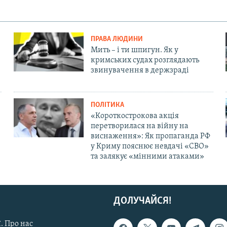
ПРАВА ЛЮДИНИ
Мить – і ти шпигун. Як у
кримських судах розглядають
звинувачення в держзраді
ПОЛІТИКА
«Короткострокова акція
перетворилася на війну на
виснаження»: Як пропаганда РФ
у Криму пояснює невдачі «СВО»
та залякує «мінними атаками»
ДОЛУЧАЙСЯ!
. Про нас