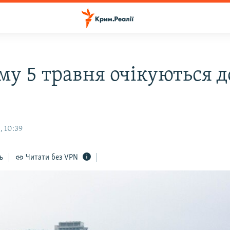
му 5 травня очікуються д
, 10:39
ь
Читати без VPN