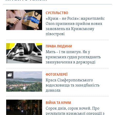
СУСПІЛЬСТВО
«Крим – не Росія»: маркетплейс
Ozon припинив прийом нових
замовлень на Кримському
півострові
ПРАВА ЛЮДИНИ
Мить – і ти шпигун. Як у
кримських судах розглядають
звинувачення в держзраді
ФОТОГАЛЕРЕЇ
Краса Сімферопольського
водосховища та занедбаність
довкола
ВІЙНА ТА КРИМ
Сорок днів, сорок ночей. Про
результати кримської операції з