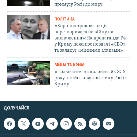
примусу Росії до миру
ПОЛІТИКА
«Короткострокова акція
перетворилася на війну на
виснаження»: Як пропаганда РФ
у Криму пояснює невдачі «СВО»
та залякує «мінними атаками»
ВІЙНА ТА КРИМ
«Полювання на колони». Як ЗСУ
ріжуть військову логістику Росії в
Криму
ДОЛУЧАЙСЯ!