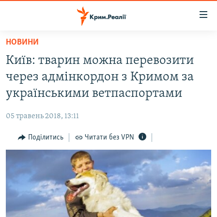
Доступність
посилання
Перейти
НОВИНИ
до
НОВИНИ
Київ: тварин можна перевозити
основного
ВОДА.КРИМ
матеріалу
через адмінкордон з Кримом за
ВІДЕО ТА ФОТО
Перейти
українськими ветпаспортами
до
ПОЛІТИКА
основної
05 травень 2018, 13:11
БЛОГИ
навігації
Перейти
Поділитись
Читати без VPN
ПОГЛЯД
до
ІНТЕРВ'Ю
пошуку
ВСЕ ЗА ДЕНЬ
СПЕЦПРОЕКТИ
ЯК ОБІЙТИ БЛОКУВАННЯ
ДЕПОРТАЦІЯ