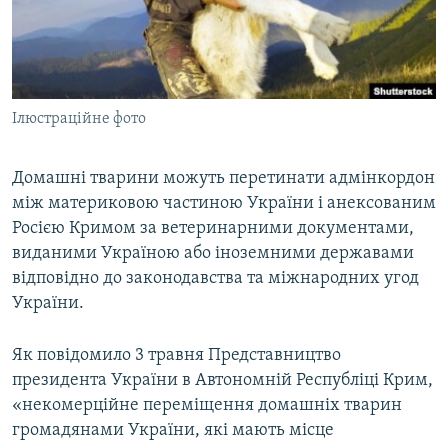
ВІДЕОУРОКИ «ELIFBE»
Русский
СВІДЧЕННЯ ОКУПАЦІЇ
Qırımtatar
УКРАЇНСЬКА ПРОБЛЕМА КРИМУ
Ілюстраційне фото
ДОЛУЧАЙСЯ!
ІНФОГРАФІКА
Домашні тварини можуть перетинати адмінкордон
між материковою частиною України і анексованим
Усі сайти RFE/RL
Росією Кримом за ветеринарними документами,
виданими Україною або іноземними державами
відповідно до законодавства та міжнародних угод
України.
Як повідомило 3 травня Представництво
президента України в Автономній Республіці Крим,
«некомерційне переміщення домашніх тварин
громадянами України, які мають місце