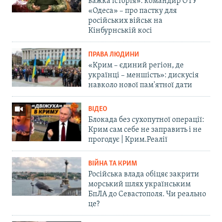
важка історія»: командир ОТУ
«Одеса» – про пастку для
російських військ на
Кінбурнській косі
ПРАВА ЛЮДИНИ
«Крим – єдиний регіон, де
українці – меншість»: дискусія
навколо нової пам'ятної дати
ВІДЕО
Блокада без сухопутної операції:
Крим сам себе не заправить і не
прогодує | Крим.Реалії
ВІЙНА ТА КРИМ
Російська влада обіцяє закрити
морський шлях українським
БпЛА до Севастополя. Чи реально
це?