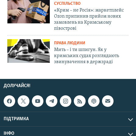
СУСПІЛЬСТВО
«Крим – не Росія»: маркетплейс
Ozon припинив прийом нових
замовлень на Кримському
півострові
ПРАВА ЛЮДИНИ
Мить – і ти шпигун. Як у
кримських судах розглядають
звинувачення в держзраді
ДОЛУЧАЙСЯ!
ПІДТРИМКА
ІНФО