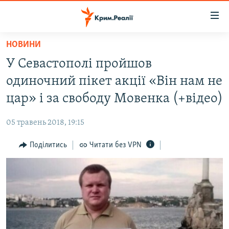
Доступність
посилання
Перейти
НОВИНИ
до
НОВИНИ
У Севастополі пройшов
основного
ВОДА.КРИМ
матеріалу
одиночний пікет акції «Він нам не
ВІДЕО ТА ФОТО
Перейти
цар» і за свободу Мовенка (+відео)
до
ПОЛІТИКА
основної
05 травень 2018, 19:15
БЛОГИ
навігації
Перейти
Поділитись
Читати без VPN
ПОГЛЯД
до
ІНТЕРВ'Ю
пошуку
ВСЕ ЗА ДЕНЬ
СПЕЦПРОЕКТИ
ЯК ОБІЙТИ БЛОКУВАННЯ
ДЕПОРТАЦІЯ