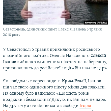
ВІДЕОУРОКИ «ELIFBE»
Русский
СВІДЧЕННЯ ОКУПАЦІЇ
Qırımtatar
УКРАЇНСЬКА ПРОБЛЕМА КРИМУ
Севастополь, одиночний пікет Олексія Іванова 5 травня
ДОЛУЧАЙСЯ!
ІНФОГРАФІКА
2018 року
У Севастополі 5 травня прихильник російського
Усі сайти RFE/RL
опозиційного політика Олексія Навального
Олексій
Іванов
вийшов з одиночним пікетом на набережну,
приєднавшись до російської акції «Він нам не цар».
Як повідомляє кореспондент
Крим.Реалії
, Іванов
під час свого одиночного пікету міняв два плакати.
На одному було написано: «Ще шість років
крадіжки і беззаконня? Дякую, ні. Він нам не цар».
На другому активіст вимагав свободи
Ігорю