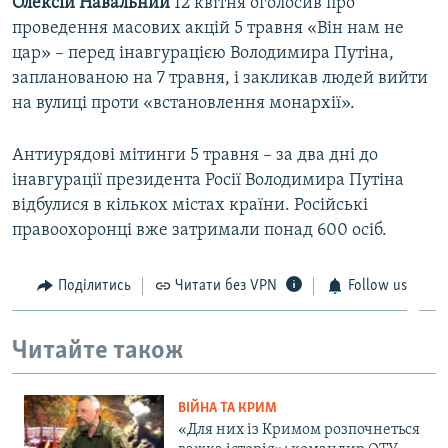
Олексій Навальний
12 квітня оголосив про
проведення масових акцій 5 травня «Він нам не
цар» – перед інавгурацією Володимира Путіна,
запланованою на 7 травня, і закликав людей вийти
на вулиці проти «встановлення монархії».
Антиурядові мітинги 5 травня – за два дні до
інавгурації президента Росії Володимира Путіна
відбулися в кількох містах країни. Російські
правоохоронці вже затримали понад 600 осіб.
Поділитись
Читати без VPN
Follow us
Читайте також
ВІЙНА ТА КРИМ
«Для них із Кримом розпочнеться