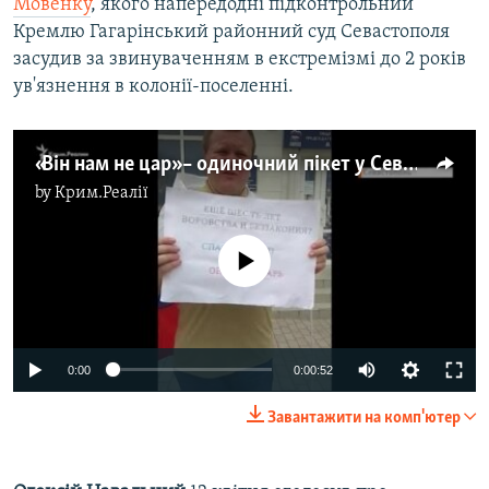
Мовенку
, якого напередодні підконтрольний
Кремлю Гагарінський районний суд Севастополя
засудив за звинуваченням в екстремізмі до 2 років
ув'язнення в колонії-поселенні.
«Він нам не цар» – одиночний пікет у Севастополі (відео)
by
Крим.Реалії
No media source currently available
0:00
0:00:52
Завантажити на комп'ютер