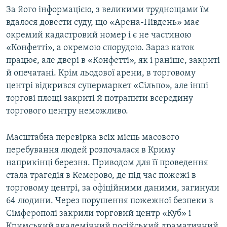
За його інформацією, з великими труднощами їм
вдалося довести суду, що «Арена-Південь» має
окремий кадастровий номер і є не частиною
«Конфетті», а окремою спорудою. Зараз каток
працює, але двері в «Конфетті», як і раніше, закриті
й опечатані. Крім льодової арени, в торговому
центрі відкрився супермаркет «Сільпо», але інші
торгові площі закриті й потрапити всередину
торгового центру неможливо.
Масштабна перевірка всіх місць масового
перебування людей розпочалася в Криму
наприкінці березня. Приводом для її проведення
стала трагедія в Кемерово, де під час пожежі в
торговому центрі, за офіційними даними, загинули
64 людини. Через порушення пожежної безпеки в
Сімферополі закрили торговий центр «Куб» і
Кримський академічний російський драматичний