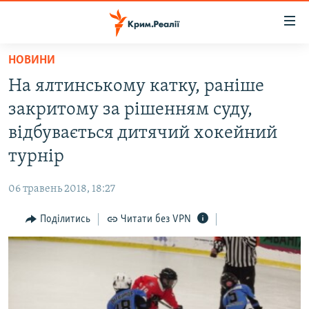
Доступність
посилання
Перейти
НОВИНИ
до
НОВИНИ
На ялтинському катку, раніше
основного
ВОДА.КРИМ
матеріалу
закритому за рішенням суду,
ВІДЕО ТА ФОТО
Перейти
відбувається дитячий хокейний
до
ПОЛІТИКА
турнір
основної
БЛОГИ
навігації
06 травень 2018, 18:27
Перейти
ПОГЛЯД
до
Поділитись
Читати без VPN
ІНТЕРВ'Ю
пошуку
ВСЕ ЗА ДЕНЬ
СПЕЦПРОЕКТИ
ЯК ОБІЙТИ БЛОКУВАННЯ
ДЕПОРТАЦІЯ