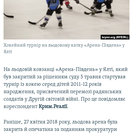
ВІДЕОУРОКИ «ELIFBE»
Русский
СВІДЧЕННЯ ОКУПАЦІЇ
Qırımtatar
УКРАЇНСЬКА ПРОБЛЕМА КРИМУ
ДОЛУЧАЙСЯ!
ІНФОГРАФІКА
Хокейний турнір на льодовому катку «Арена-Південь» у
Ялті
Усі сайти RFE/RL
На льодовій ковзанці «Арена-Південь» у Ялті, який
був закритий за рішенням суду 5 травня стартував
турнір із хокею серед дітей 2011-12 років
народження, присвячений перемозі радянських
солдатів у Другій світовій війні. Про це повідомляє
кореспондент
Крим.Реалії
.
Раніше, 27 квітня 2018 року, льодова арена була
закрита й опечатана за поданням прокуратури