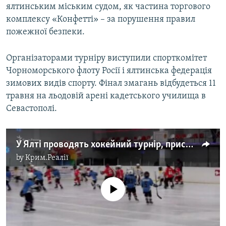
ялтинським міським судом, як частина торгового
комплексу «Конфетті» – за порушення правил
пожежної безпеки.
Організаторами турніру виступили спорткомітет
Чорноморського флоту Росії і ялтинська федерація
зимових видів спорту. Фінал змагань відбудеться 11
травня на льодовій арені кадетського училища в
Севастополі.
У Ялті проводять хокейний турнір, присвячений перемозі радянських солдатів у Другій світовій війні (відео)
by
Крим.Реалії
No media source currently available