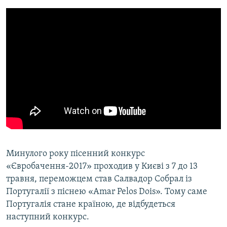
Минулого року пісенний конкурс
«Євробачення-2017» проходив у Києві з 7 до 13
травня, переможцем став Салвадор Собрал із
Португалії з піснею «Amar Pelos Dois». Тому саме
Португалія стане країною, де відбудеться
наступний конкурс.