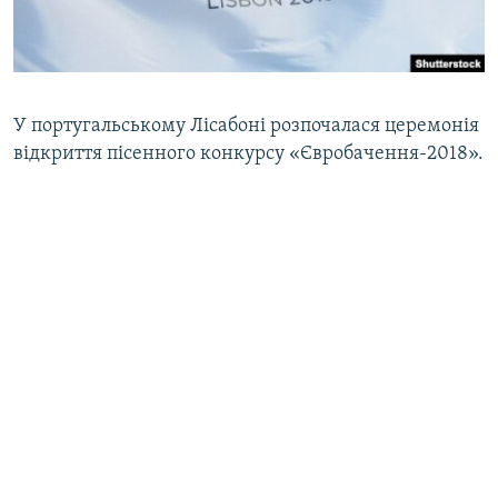
ВІДЕОУРОКИ «ELIFBE»
Русский
СВІДЧЕННЯ ОКУПАЦІЇ
Qırımtatar
УКРАЇНСЬКА ПРОБЛЕМА КРИМУ
У португальському Лісабоні розпочалася церемонія
ДОЛУЧАЙСЯ!
ІНФОГРАФІКА
відкриття пісенного конкурсу «Євробачення-2018».
Усі сайти RFE/RL