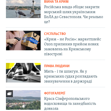
ВІЙНА ТА КРИМ
Російська влада обіцяє закрити
морський шлях українським
БпЛА до Севастополя. Чи реально
це?
СУСПІЛЬСТВО
«Крим – не Росія»: маркетплейс
Ozon припинив прийом нових
замовлень на Кримському
півострові
ПРАВА ЛЮДИНИ
Мить – і ти шпигун. Як у
кримських судах розглядають
звинувачення в держзраді
ФОТОГАЛЕРЕЇ
Краса Сімферопольського
водосховища та занедбаність
довкола