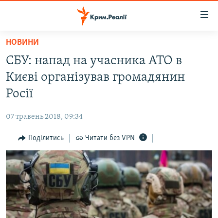
Доступність
посилання
Перейти
НОВИНИ
до
НОВИНИ
СБУ: напад на учасника АТО в
основного
ВОДА.КРИМ
матеріалу
Києві організував громадянин
ВІДЕО ТА ФОТО
Перейти
Росії
до
ПОЛІТИКА
основної
07 травень 2018, 09:34
БЛОГИ
навігації
Перейти
Поділитись
Читати без VPN
ПОГЛЯД
до
ІНТЕРВ'Ю
пошуку
ВСЕ ЗА ДЕНЬ
СПЕЦПРОЕКТИ
ЯК ОБІЙТИ БЛОКУВАННЯ
ДЕПОРТАЦІЯ