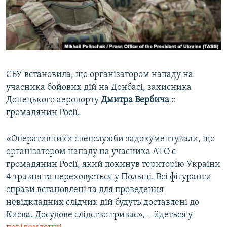
ВІДЕОУРОКИ «ELIFBE»
Русский
СВІДЧЕННЯ ОКУПАЦІЇ
Qırımtatar
УКРАЇНСЬКА ПРОБЛЕМА КРИМУ
ДОЛУЧАЙСЯ!
ІНФОГРАФІКА
СБУ встановила, що організатором нападу на
учасника бойових дій на Донбасі, захисника
Донецького аеропорту
Дмитра Вербича
є
Усі сайти RFE/RL
громадянин Росії.
«Оперативники спецслужби задокументували, що
організатором нападу на учасника АТО є
громадянин Росії, який покинув територію України
4 травня та переховується у Польщі. Всі фігуранти
справи встановлені та для проведення
невідкладних слідчих дій будуть доставлені до
Києва. Досудове слідство триває», – йдеться у