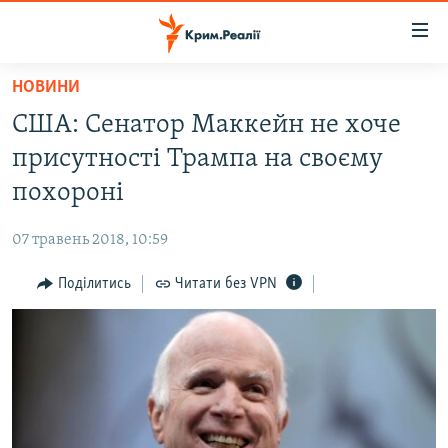
Доступність
посилання
Перейти
НОВИНИ
до
НОВИНИ
США: Сенатор Маккейн не хоче
основного
ВОДА.КРИМ
матеріалу
присутності Трампа на своєму
ВІДЕО ТА ФОТО
Перейти
похороні
до
ПОЛІТИКА
основної
07 травень 2018, 10:59
БЛОГИ
навігації
Перейти
Поділитись
Читати без VPN
ПОГЛЯД
до
ІНТЕРВ'Ю
пошуку
ВСЕ ЗА ДЕНЬ
СПЕЦПРОЕКТИ
ЯК ОБІЙТИ БЛОКУВАННЯ
ДЕПОРТАЦІЯ