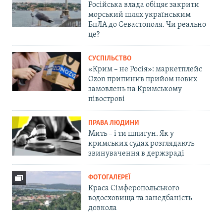
Російська влада обіцяє закрити
морський шлях українським
БпЛА до Севастополя. Чи реально
це?
СУСПІЛЬСТВО
«Крим – не Росія»: маркетплейс
Ozon припинив прийом нових
замовлень на Кримському
півострові
ПРАВА ЛЮДИНИ
Мить – і ти шпигун. Як у
кримських судах розглядають
звинувачення в держзраді
ФОТОГАЛЕРЕЇ
Краса Сімферопольського
водосховища та занедбаність
довкола