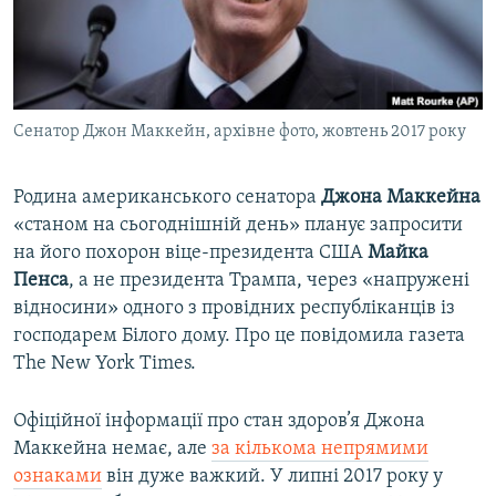
ВІДЕОУРОКИ «ELIFBE»
Русский
СВІДЧЕННЯ ОКУПАЦІЇ
Qırımtatar
УКРАЇНСЬКА ПРОБЛЕМА КРИМУ
Cенатор Джон Маккейн, архівне фото, жовтень 2017 року
ДОЛУЧАЙСЯ!
ІНФОГРАФІКА
Родина американського сенатора
Джона Маккейна
«станом на сьогоднішній день» планує запросити
Усі сайти RFE/RL
на його похорон віце-президента США
Майка
Пенса
, а не президента Трампа, через «напружені
відносини» одного з провідних республіканців із
господарем Білого дому. Про це повідомила газета
The New York Times.
Офіційної інформації про стан здоров’я Джона
Маккейна немає, але
за кількома непрямими
ознаками
він дуже важкий. У липні 2017 року у