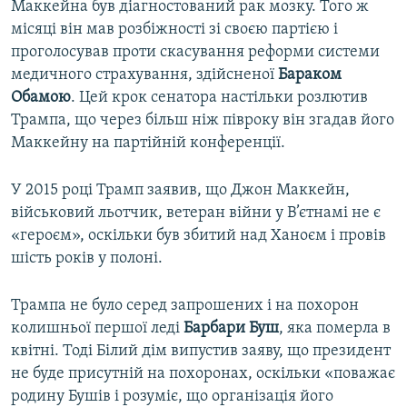
Маккейна був діагностований рак мозку. Того ж
місяці він мав розбіжності зі своєю партією і
проголосував проти скасування реформи системи
медичного страхування, здійсненої
Бараком
Обамою
. Цей крок сенатора настільки розлютив
Трампа, що через більш ніж півроку він згадав його
Маккейну на партійній конференції.
У 2015 році Трамп заявив, що Джон Маккейн,
військовий льотчик, ветеран війни у В’єтнамі не є
«героєм», оскільки був збитий над Ханоєм і провів
шість років у полоні.
Трампа не було серед запрошених і на похорон
колишньої першої леді
Барбари Буш
, яка померла в
квітні. Тоді Білий дім випустив заяву, що президент
не буде присутній на похоронах, оскільки «поважає
родину Бушів і розуміє, що організація його