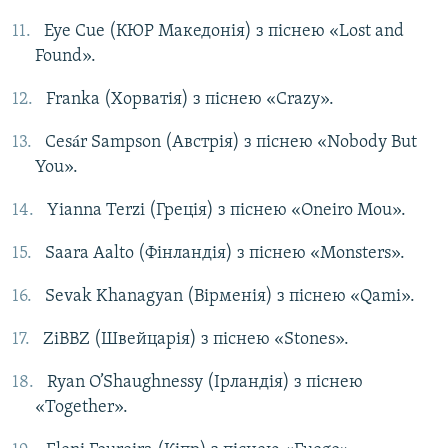
Eye Cue (КЮР Македонія) з піснею «Lost and
Found».
Franka (Хорватія) з піснею «Crazy».
Cesár Sampson (Австрія) з піснею «Nobody But
You».
Yianna Terzi (Греція) з піснею «Oneiro Mou».
Saara Aalto (Фінландія) з піснею «Monsters».
Sevak Khanagyan (Вірменія) з піснею «Qami».
ZiBBZ (Швейцарія) з піснею «Stones».
Ryan O’Shaughnessy (Ірландія) з піснею
«Together».