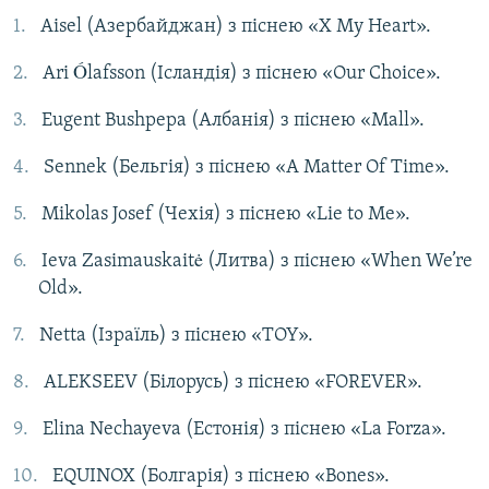
Aisel (Азербайджан) з піснею «X My Heart».
Ari Ólafsson (Ісландія) з піснею «Our Choice».
Eugent Bushpepa (Албанія) з піснею «Mall».
Sennek (Бельгія) з піснею «A Matter Of Time».
Mikolas Josef (Чехія) з піснею «Lie to Me».
Ieva Zasimauskaitė (Литва) з піснею «When We’re
Old».
Netta (Ізраїль) з піснею «TOY».
ALEKSEEV (Білорусь) з піснею «FOREVER».
Elina Nechayeva (Естонія) з піснею «La Forza».
EQUINOX (Болгарія) з піснею «Bones».