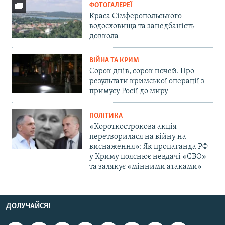
ФОТОГАЛЕРЕЇ
Краса Сімферопольського
водосховища та занедбаність
довкола
ВІЙНА ТА КРИМ
Сорок днів, сорок ночей. Про
результати кримської операції з
примусу Росії до миру
ПОЛІТИКА
«Короткострокова акція
перетворилася на війну на
виснаження»: Як пропаганда РФ
у Криму пояснює невдачі «СВО»
та залякує «мінними атаками»
ДОЛУЧАЙСЯ!