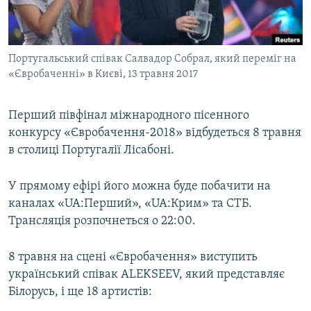
ВІДЕОУРОКИ «ELIFBE»
Русский
СВІДЧЕННЯ ОКУПАЦІЇ
Qırımtatar
Португальський співак Салвадор Собрал, який переміг на
УКРАЇНСЬКА ПРОБЛЕМА КРИМУ
«Євробаченні» в Києві, 13 травня 2017
ДОЛУЧАЙСЯ!
ІНФОГРАФІКА
Перший півфінал міжнародного пісенного
конкурсу «Євробачення-2018» відбудеться 8 травня
в столиці Португалії Лісабоні.
Усі сайти RFE/RL
У прямому ефірі його можна буде побачити на
каналах «UA:Перший», «UA:Крим» та СТБ.
Трансляція розпочнеться о 22:00.
8 травня на сцені «Євробачення» виступить
український співак ALEKSEEV, який представляє
Білорусь, і ще 18 артистів: