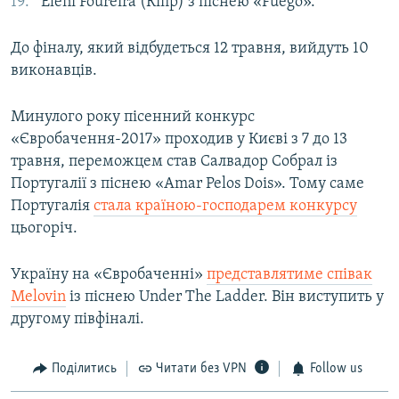
Eleni Foureira (Кіпр) з піснею «Fuego».
До фіналу, який відбудеться 12 травня, вийдуть 10
виконавців.
Минулого року пісенний конкурс
«Євробачення-2017» проходив у Києві з 7 до 13
травня, переможцем став Салвадор Собрал із
Португалії з піснею «Amar Pelos Dois». Тому саме
Португалія
стала країною-господарем конкурсу
цьогоріч.
Україну на «Євробаченні»
представлятиме співак
Melovin
із піснею Under The Ladder. Він виступить у
другому півфіналі.
Поділитись
Читати без VPN
Follow us