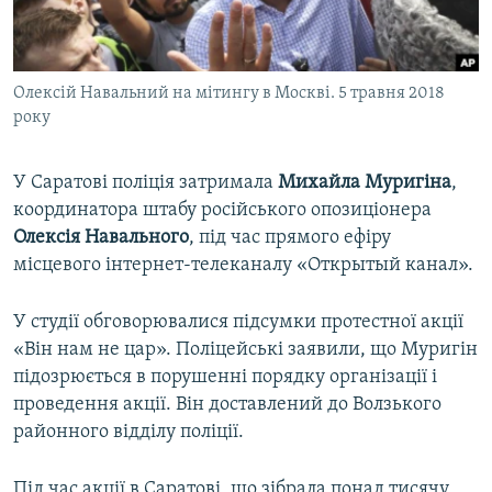
ВІДЕОУРОКИ «ELIFBE»
Русский
СВІДЧЕННЯ ОКУПАЦІЇ
Qırımtatar
Олексій Навальний на мітингу в Москві. 5 травня 2018
УКРАЇНСЬКА ПРОБЛЕМА КРИМУ
року
ДОЛУЧАЙСЯ!
ІНФОГРАФІКА
У Саратові поліція затримала
Михайла Муригіна
,
координатора штабу російського опозиціонера
Олексія Навального
, під час прямого ефіру
Усі сайти RFE/RL
місцевого інтернет-телеканалу «Открытый канал».
У студії обговорювалися підсумки протестної акції
«Він нам не цар». Поліцейські заявили, що Муригін
підозрюється в порушенні порядку організації і
проведення акції. Він доставлений до Волзького
районного відділу поліції.
Під час акції в Саратові, що зібрала понад тисячу