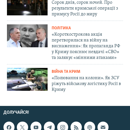
Сорок днів, сорок ночей. Про
результати кримської операції з
примусу Росії до миру
ПОЛІТИКА
«Короткострокова акція
перетворилася на війну на
виснаження»: Як пропаганда РФ
у Криму пояснює невдачі «СВО»
та залякує «мінними атаками»
ВІЙНА ТА КРИМ
«Полювання на колони». Як ЗСУ
ріжуть військову логістику Росії в
Криму
ДОЛУЧАЙСЯ!