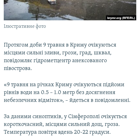
ВІДЕОУРОКИ «ELIFBE»
Русский
СВІДЧЕННЯ ОКУПАЦІЇ
Qırımtatar
Ілюстративне фото
УКРАЇНСЬКА ПРОБЛЕМА КРИМУ
ДОЛУЧАЙСЯ!
ІНФОГРАФІКА
Протягом доби 9 травня в Криму очікуються
місцями сильні зливи, грози, град, шквал,
повідомляє гідрометцентр анексованого
Усі сайти RFE/RL
півострова.
«9 травня на річках Криму очікуються підйоми
рівнів води на 0.5 – 1.0 метр без досягнення
небезпечних відміток», – йдеться в повідомленні.
За даними синоптиків, у Сімферополі очікується
короткочасний, місцями сильний дощ, гроза.
Температура повітря вдень 20-22 градуси.