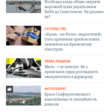
Російська влада обіцяє закрити
морський шлях українським
БпЛА до Севастополя. Чи реально
це?
СУСПІЛЬСТВО
«Крим – не Росія»: маркетплейс
Ozon припинив прийом нових
замовлень на Кримському
півострові
ПРАВА ЛЮДИНИ
Мить – і ти шпигун. Як у
кримських судах розглядають
звинувачення в держзраді
ФОТОГАЛЕРЕЇ
Краса Сімферопольського
водосховища та занедбаність
довкола