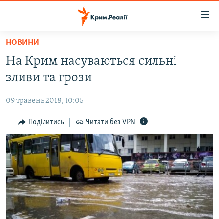
Доступність
посилання
Перейти
НОВИНИ
до
НОВИНИ
На Крим насуваються сильні
основного
ВОДА.КРИМ
матеріалу
зливи та грози
ВІДЕО ТА ФОТО
Перейти
до
09 травень 2018, 10:05
ПОЛІТИКА
основної
БЛОГИ
Поділитись
Читати без VPN
навігації
Перейти
ПОГЛЯД
до
ІНТЕРВ'Ю
пошуку
ВСЕ ЗА ДЕНЬ
СПЕЦПРОЕКТИ
ЯК ОБІЙТИ БЛОКУВАННЯ
ДЕПОРТАЦІЯ