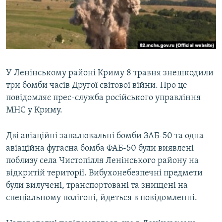
ВІДЕОУРОКИ «ELIFBE»
Русский
СВІДЧЕННЯ ОКУПАЦІЇ
Qırımtatar
УКРАЇНСЬКА ПРОБЛЕМА КРИМУ
ДОЛУЧАЙСЯ!
ІНФОГРАФІКА
У Ленінському районі Криму 8 травня знешкодили
три бомби часів Другої світової війни. Про це
повідомляє прес-служба російського управління
Усі сайти RFE/RL
МНС у Криму.
Дві авіаційні запалювальні бомби ЗАБ-50 та одна
авіаційна фугасна бомба ФАБ-50 були виявлені
поблизу села Чистопілля Ленінського району на
відкритій території. Вибухонебезпечні предмети
були вилучені, транспортовані та знищені на
спеціальному полігоні, йдеться в повідомленні.