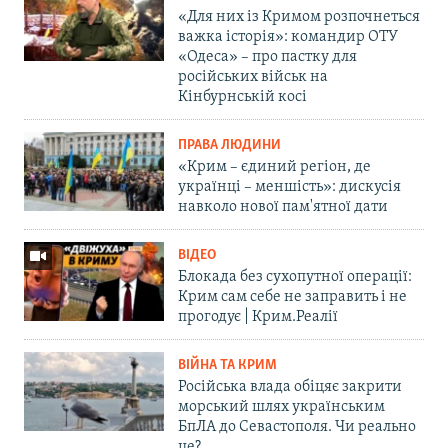
«Для них із Кримом розпочнеться
важка історія»: командир ОТУ
«Одеса» – про пастку для
російських військ на
Кінбурнській косі
ПРАВА ЛЮДИНИ
«Крим – єдиний регіон, де
українці – меншість»: дискусія
навколо нової пам'ятної дати
ВІДЕО
Блокада без сухопутної операції:
Крим сам себе не заправить і не
прогодує | Крим.Реалії
ВІЙНА ТА КРИМ
Російська влада обіцяє закрити
морський шлях українським
БпЛА до Севастополя. Чи реально
це?