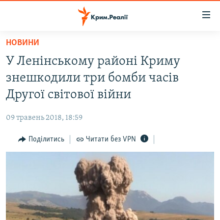
Доступність
посилання
Перейти
НОВИНИ
до
НОВИНИ
У Ленінському районі Криму
основного
ВОДА.КРИМ
матеріалу
знешкодили три бомби часів
ВІДЕО ТА ФОТО
Перейти
Другої світової війни
до
ПОЛІТИКА
основної
09 травень 2018, 18:59
БЛОГИ
навігації
Перейти
Поділитись
Читати без VPN
ПОГЛЯД
до
ІНТЕРВ'Ю
пошуку
ВСЕ ЗА ДЕНЬ
СПЕЦПРОЕКТИ
ЯК ОБІЙТИ БЛОКУВАННЯ
ДЕПОРТАЦІЯ