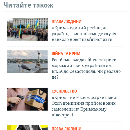
Читайте також
ПРАВА ЛЮДИНИ
«Крим – єдиний регіон, де
українці – меншість»: дискусія
навколо нової пам'ятної дати
ВІЙНА ТА КРИМ
Російська влада обіцяє закрити
морський шлях українським
БпЛА до Севастополя. Чи реально
це?
СУСПІЛЬСТВО
«Крим – не Росія»: маркетплейс
Ozon припинив прийом нових
замовлень на Кримському
півострові
ПРАВА ЛЮДИНИ