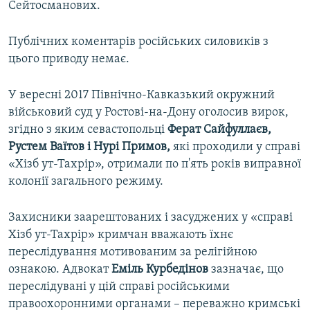
Сейтосманових.
Публічних коментарів російських силовиків з
цього приводу немає.
У вересні 2017 Північно-Кавказький окружний
військовий суд у Ростові-на-Дону оголосив вирок,
згідно з яким севастопольці
Ферат Сайфуллаєв,
Рустем Ваїтов і Нурі Примов,
які проходили у справі
«Хізб ут-Тахрір», отримали по п'ять років виправної
колонії загального режиму.
Захисники заарештованих і засуджених у «справі
Хізб ут-Тахрір» кримчан вважають їхнє
переслідування мотивованим за релігійною
ознакою. Адвокат
Еміль Курбедінов
зазначає, що
переслідувані у цій справі російськими
правоохоронними органами – переважно кримські