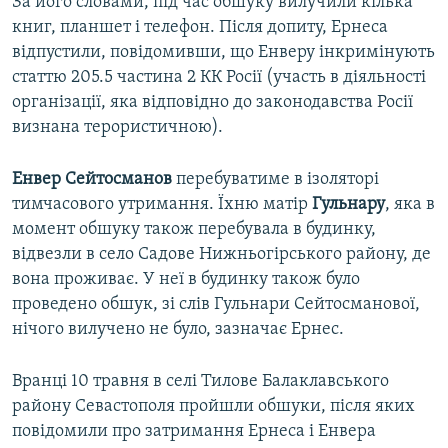
За його словами, під час обшуку вилучили кілька
книг, планшет і телефон. Після допиту, Ернеса
відпустили, повідомивши, що Енверу інкримінують
статтю 205.5 частина 2 КК Росії (участь в діяльності
організації, яка відповідно до законодавства Росії
визнана терористичною).
Енвер Сейтосманов
перебуватиме в ізоляторі
тимчасового утримання. Їхню матір
Гульнару
, яка в
момент обшуку також перебувала в будинку,
відвезли в село Садове Нижньогірського району, де
вона проживає. У неї в будинку також було
проведено обшук, зі слів Гульнари Сейтосманової,
нічого вилучено не було, зазначає Ернес.
Вранці 10 травня в селі Тилове Балаклавського
району Севастополя пройшли обшуки, після яких
повідомили про затримання Ернеса і Енвера