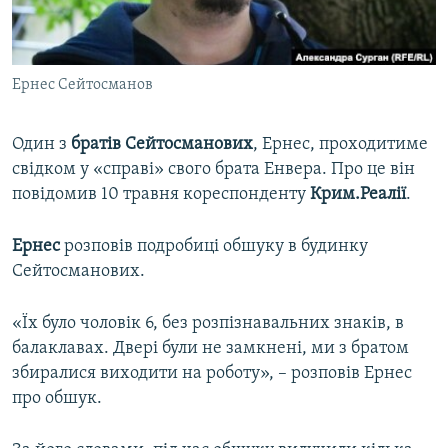
ВІДЕОУРОКИ «ELIFBE»
Русский
СВІДЧЕННЯ ОКУПАЦІЇ
Qırımtatar
Ернес Сейтосманов
УКРАЇНСЬКА ПРОБЛЕМА КРИМУ
ДОЛУЧАЙСЯ!
ІНФОГРАФІКА
Один з
братів Сейтосманових
, Ернес, проходитиме
свідком у «справі» свого брата Енвера. Про це він
повідомив 10 травня кореспонденту
Крим.Реалії
.
Усі сайти RFE/RL
Ернес
розповів подробиці обшуку в будинку
Сейтосманових.
«Їх було чоловік 6, без розпізнавальних знаків, в
балаклавах. Двері були не замкнені, ми з братом
збиралися виходити на роботу», – розповів Ернес
про обшук.