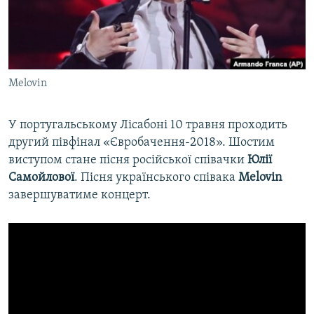
ВІДЕОУРОКИ «ELIFBE»
Русский
СВІДЧЕННЯ ОКУПАЦІЇ
Qırımtatar
УКРАЇНСЬКА ПРОБЛЕМА КРИМУ
Melovin
ДОЛУЧАЙСЯ!
ІНФОГРАФІКА
У португальському Лісабоні 10 травня проходить
другий півфінал «Євробачення-2018». Шостим
Усі сайти RFE/RL
виступом стане пісня російської співачки
Юлії
Самойлової
. Пісня українського співака
Melovin
завершуватиме концерт.