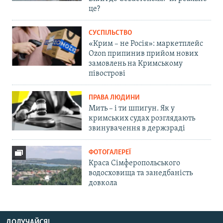
це?
СУСПІЛЬСТВО
«Крим – не Росія»: маркетплейс
Ozon припинив прийом нових
замовлень на Кримському
півострові
ПРАВА ЛЮДИНИ
Мить – і ти шпигун. Як у
кримських судах розглядають
звинувачення в держзраді
ФОТОГАЛЕРЕЇ
Краса Сімферопольського
водосховища та занедбаність
довкола
ДОЛУЧАЙСЯ!