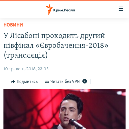
Доступність
посилання
Перейти
НОВИНИ
до
НОВИНИ
У Лісабоні проходить другий
основного
ВОДА.КРИМ
матеріалу
півфінал «Євробачення-2018»
ВІДЕО ТА ФОТО
Перейти
(трансляція)
до
ПОЛІТИКА
основної
10 травень 2018, 23:03
БЛОГИ
навігації
Перейти
Поділитись
Читати без VPN
ПОГЛЯД
до
ІНТЕРВ'Ю
пошуку
ВСЕ ЗА ДЕНЬ
СПЕЦПРОЕКТИ
ЯК ОБІЙТИ БЛОКУВАННЯ
ДЕПОРТАЦІЯ