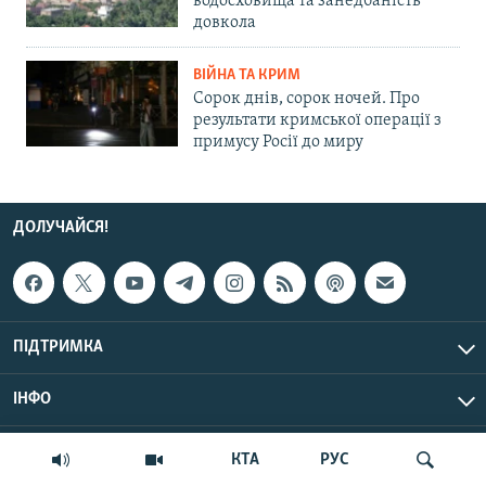
водосховища та занедбаність
довкола
ВІЙНА ТА КРИМ
Сорок днів, сорок ночей. Про
результати кримської операції з
примусу Росії до миру
ДОЛУЧАЙСЯ!
ПІДТРИМКА
ІНФО
© Крим.Реалії, 2026 | Усі права застережено.
КТА
РУС