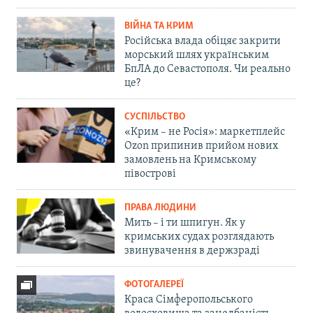
ВІЙНА ТА КРИМ
Російська влада обіцяє закрити
морський шлях українським
БпЛА до Севастополя. Чи реально
це?
СУСПІЛЬСТВО
«Крим – не Росія»: маркетплейс
Ozon припинив прийом нових
замовлень на Кримському
півострові
ПРАВА ЛЮДИНИ
Мить – і ти шпигун. Як у
кримських судах розглядають
звинувачення в держзраді
ФОТОГАЛЕРЕЇ
Краса Сімферопольського