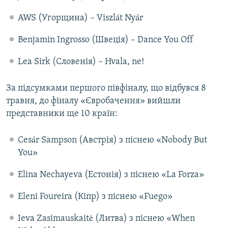
AWS (Угорщина) – Viszlát Nyár
Benjamin Ingrosso (Швеція) – Dance You Off
Lea Sirk (Словенія) – Hvala, ne!
За підсумками першого півфіналу, що відбувся 8
травня, до фіналу «Євробачення» вийшли
представники ще 10 країн:
Cesár Sampson (Австрія) з піснею «Nobody But
You»
Elina Nechayeva (Естонія) з піснею «La Forza»
Eleni Foureira (Кіпр) з піснею «Fuego»
Ieva Zasimauskaitė (Литва) з піснею «When