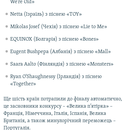
We’re Old»
Netta (Ізраїль) з піснею «TOY»
Mikolas Josef (Чехія) з піснею «Lie to Me»
EQUINOX (Болгарія) з піснею «Bones»
Eugent Bushpepa (Албанія) з піснею «Mall»
Saara Aalto (Фінляндія) з піснею «Monsters»
Ryan O’Shaughnessy (Ірландія) з піснею
«Together»
Ще шість країн потрапили до фіналу автоматично,
це засновники конкурсу – «Велика п’ятірка» –
Франція, Німеччина, Італія, Іспанія, Велика
Британія, а також минулорічний переможець –
Португалія.