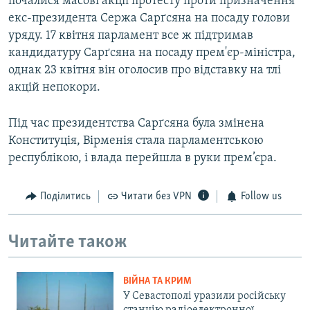
почалися масові акції протесту проти призначення
екс-президента Сержа Сарґсяна на посаду голови
уряду. 17 квітня парламент все ж підтримав
кандидатуру Сарґсяна на посаду прем'єр-міністра,
однак 23 квітня він оголосив про відставку на тлі
акцій непокори.
Під час президентства Сарґсяна була змінена
Конституція, Вірменія стала парламентською
республікою, і влада перейшла в руки прем’єра.
Поділитись
Читати без VPN
Follow us
Читайте також
ВІЙНА ТА КРИМ
У Севастополі уразили російську