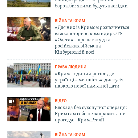
станцію радіоелектронної
боротьби: якими будуть наслідки
ВІЙНА ТА КРИМ
«Для них із Кримом розпочнеться
важка історія»: командир ОТУ
«Одеса» – про пастку для
російських військ на
Кінбурнській косі
ПРАВА ЛЮДИНИ
«Крим – єдиний регіон, де
українці – меншість»: дискусія
навколо нової пам'ятної дати
ВІДЕО
Блокада без сухопутної операції:
Крим сам себе не заправить і не
прогодує | Крим.Реалії
ВІЙНА ТА КРИМ