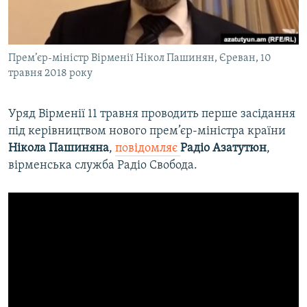
ВІДЕОУРОКИ «ELIFBE»
Русский
СВІДЧЕННЯ ОКУПАЦІЇ
Qırımtatar
Прем’єр-міністр Вірменії Нікол Пашинян, Єреван, 10
УКРАЇНСЬКА ПРОБЛЕМА КРИМУ
травня 2018 року
ДОЛУЧАЙСЯ!
ІНФОГРАФІКА
Уряд Вірменії 11 травня проводить перше засідання
під керівництвом нового прем’єр-міністра країни
Нікола Пашиняна
,
повідомляє
Радіо Азатутюн
,
Усі сайти RFE/RL
вірменська служба Радіо Свобода.