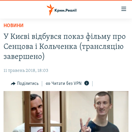
Доступність
посилання
Перейти
НОВИНИ
до
НОВИНИ
У Києві відбувся показ фільму про
основного
ВОДА.КРИМ
матеріалу
Сенцова і Кольченка (трансляцію
ВІДЕО ТА ФОТО
Перейти
завершено)
до
ПОЛІТИКА
основної
11 травень 2018, 18:03
БЛОГИ
навігації
Перейти
Поділитись
Читати без VPN
ПОГЛЯД
до
ІНТЕРВ'Ю
пошуку
ВСЕ ЗА ДЕНЬ
СПЕЦПРОЕКТИ
ЯК ОБІЙТИ БЛОКУВАННЯ
ДЕПОРТАЦІЯ