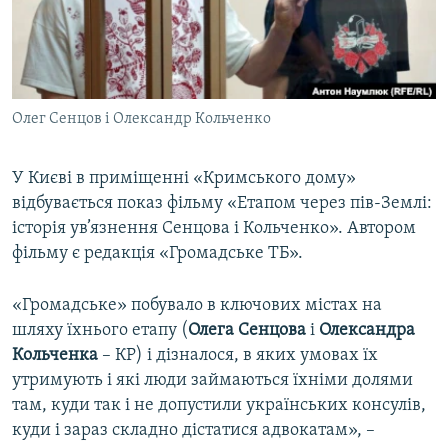
ВІДЕОУРОКИ «ELIFBE»
Русский
СВІДЧЕННЯ ОКУПАЦІЇ
Qırımtatar
УКРАЇНСЬКА ПРОБЛЕМА КРИМУ
Олег Сенцов і Олександр Кольченко
ДОЛУЧАЙСЯ!
ІНФОГРАФІКА
У Києві в приміщенні «Кримського дому»
відбувається показ фільму «Етапом через пів-Землі:
Усі сайти RFE/RL
історія ув’язнення Сенцова і Кольченко». Автором
фільму є редакція «Громадське ТБ».
«Громадське» побувало в ключових містах на
шляху їхнього етапу (
Олега Сенцова
і
Олександра
Кольченка
– КР) і дізналося, в яких умовах їх
утримують і які люди займаються їхніми долями
там, куди так і не допустили українських консулів,
куди і зараз складно дістатися адвокатам», –