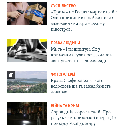
СУСПІЛЬСТВО
«Крим – не Росія»: маркетплейс
Ozon припинив прийом нових
замовлень на Кримському
півострові
ПРАВА ЛЮДИНИ
Мить – і ти шпигун. Як у
кримських судах розглядають
звинувачення в держзраді
ФОТОГАЛЕРЕЇ
Краса Сімферопольського
водосховища та занедбаність
довкола
ВІЙНА ТА КРИМ
Сорок днів, сорок ночей. Про
результати кримської операції з
примусу Росії до миру