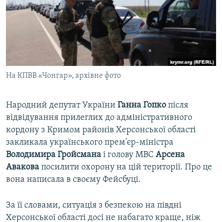
ВІДЕОУРОКИ «ELIFBE»
Русский
СВІДЧЕННЯ ОКУПАЦІЇ
Qırımtatar
УКРАЇНСЬКА ПРОБЛЕМА КРИМУ
ДОЛУЧАЙСЯ!
ІНФОГРАФІКА
На КПВВ «Чонгар», архівне фото
Народний депутат України
Ганна Гопко
після
Усі сайти RFE/RL
відвідування прилеглих до адміністративного
кордону з Кримом районів Херсонської області
закликала українського прем'єр-міністра
Володимира Гройсмана
і голову МВС
Арсена
Авакова
посилити охорону на цій території. Про це
вона написала в своєму Фейсбуці.
За її словами, ситуація з безпекою на півдні
Херсонської області досі не набагато краще, ніж