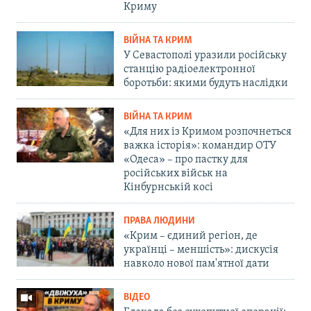
Криму
ВІЙНА ТА КРИМ
У Севастополі уразили російську
станцію радіоелектронної
боротьби: якими будуть наслідки
ВІЙНА ТА КРИМ
«Для них із Кримом розпочнеться
важка історія»: командир ОТУ
«Одеса» – про пастку для
російських військ на
Кінбурнській косі
ПРАВА ЛЮДИНИ
«Крим – єдиний регіон, де
українці – меншість»: дискусія
навколо нової пам'ятної дати
ВІДЕО