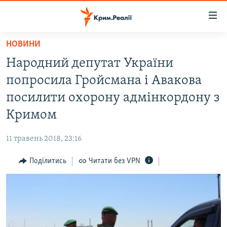
Доступність
посилання
Перейти
НОВИНИ
до
НОВИНИ
Народний депутат України
основного
ВОДА.КРИМ
матеріалу
попросила Гройсмана і Авакова
ВІДЕО ТА ФОТО
Перейти
посилити охорону адмінкордону з
до
ПОЛІТИКА
Кримом
основної
БЛОГИ
навігації
11 травень 2018, 23:16
Перейти
ПОГЛЯД
до
Поділитись
Читати без VPN
ІНТЕРВ'Ю
пошуку
ВСЕ ЗА ДЕНЬ
СПЕЦПРОЕКТИ
ЯК ОБІЙТИ БЛОКУВАННЯ
ДЕПОРТАЦІЯ