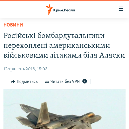
Доступність
посилання
Перейти
НОВИНИ
до
НОВИНИ
Російські бомбардувальники
основного
ВОДА.КРИМ
матеріалу
перехоплені американськими
ВІДЕО ТА ФОТО
Перейти
військовими літаками біля Аляски
до
ПОЛІТИКА
основної
12 травень 2018, 15:03
БЛОГИ
навігації
Перейти
Поділитись
Читати без VPN
ПОГЛЯД
до
ІНТЕРВ'Ю
пошуку
ВСЕ ЗА ДЕНЬ
СПЕЦПРОЕКТИ
ЯК ОБІЙТИ БЛОКУВАННЯ
ДЕПОРТАЦІЯ