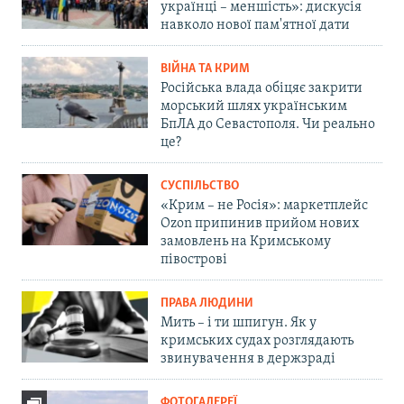
українці – меншість»: дискусія
навколо нової пам'ятної дати
ВІЙНА ТА КРИМ
Російська влада обіцяє закрити
морський шлях українським
БпЛА до Севастополя. Чи реально
це?
СУСПІЛЬСТВО
«Крим – не Росія»: маркетплейс
Ozon припинив прийом нових
замовлень на Кримському
півострові
ПРАВА ЛЮДИНИ
Мить – і ти шпигун. Як у
кримських судах розглядають
звинувачення в держзраді
ФОТОГАЛЕРЕЇ