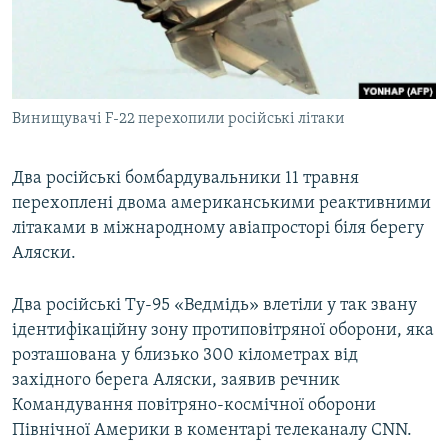
ВІДЕОУРОКИ «ELIFBE»
Русский
СВІДЧЕННЯ ОКУПАЦІЇ
Qırımtatar
УКРАЇНСЬКА ПРОБЛЕМА КРИМУ
Винищувачі F-22 перехопили російські літаки
ДОЛУЧАЙСЯ!
ІНФОГРАФІКА
Два російські бомбардувальники 11 травня
перехоплені двома американськими реактивними
Усі сайти RFE/RL
літаками в міжнародному авіапросторі біля берегу
Аляски.
Два російські Ту-95 «Ведмідь» влетіли у так звану
ідентифікаційну зону протиповітряної оборони, яка
розташована у близько 300 кілометрах від
західного берега Аляски, заявив речник
Командування повітряно-космічної оборони
Північної Америки в коментарі телеканалу CNN.