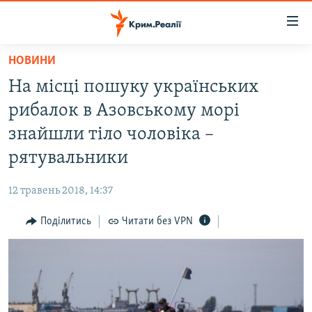
Доступність
посилання
Перейти
НОВИНИ
до
НОВИНИ
На місці пошуку українських
основного
ВОДА.КРИМ
матеріалу
рибалок в Азовському морі
ВІДЕО ТА ФОТО
Перейти
знайшли тіло чоловіка –
до
ПОЛІТИКА
рятувальники
основної
БЛОГИ
навігації
12 травень 2018, 14:37
Перейти
ПОГЛЯД
до
Поділитись
Читати без VPN
ІНТЕРВ'Ю
пошуку
ВСЕ ЗА ДЕНЬ
СПЕЦПРОЕКТИ
ЯК ОБІЙТИ БЛОКУВАННЯ
ДЕПОРТАЦІЯ