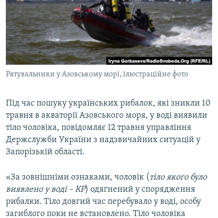
ВІДЕОУРОКИ «ELIFBE»
Русский
СВІДЧЕННЯ ОКУПАЦІЇ
Qırımtatar
УКРАЇНСЬКА ПРОБЛЕМА КРИМУ
ДОЛУЧАЙСЯ!
ІНФОГРАФІКА
Рятувальники у Азовському морі, ілюстраційне фото
Під час пошуку українських рибалок, які зникли 10
Усі сайти RFE/RL
травня в акваторії Азовського моря, у воді виявили
тіло чоловіка, повідомляє 12 травня управління
Держслужби України з надзвичайних ситуацій у
Запорізькій області.
«За зовнішніми ознаками, чоловік (
тіло якого було
виявлено у воді – КР
) одягнений у спорядження
рибалки. Тіло довгий час перебувало у воді, особу
загиблого поки не встановлено. Тіло чоловіка