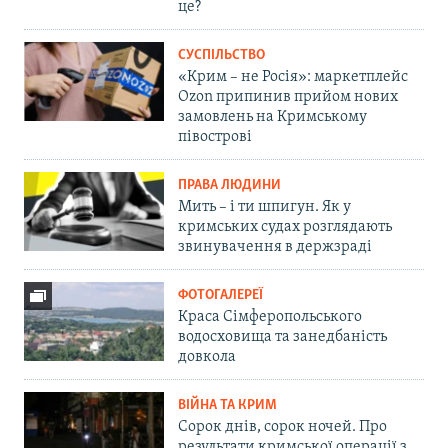
це?
СУСПІЛЬСТВО
«Крим – не Росія»: маркетплейс
Ozon припинив прийом нових
замовлень на Кримському
півострові
ПРАВА ЛЮДИНИ
Мить – і ти шпигун. Як у
кримських судах розглядають
звинувачення в держзраді
ФОТОГАЛЕРЕЇ
Краса Сімферопольського
водосховища та занедбаність
довкола
ВІЙНА ТА КРИМ
Сорок днів, сорок ночей. Про
результати кримської операції з