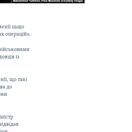
менії щодо
х операцій».
 військовими
овців із
ії, що такі
ва до
они
іністр
відвідав
іон