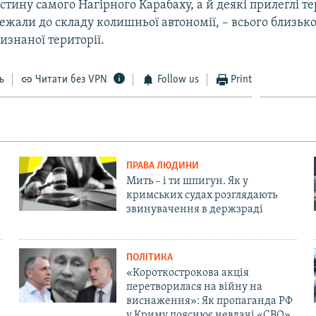
тину самого Нагірного Карабаху, а й деякі прилеглі тер
ежали до складу колишньої автономії, – всього близько
изнаної території.
ь
Читати без VPN
Follow us
Print
ПРАВА ЛЮДИНИ
Мить – і ти шпигун. Як у
кримських судах розглядають
звинувачення в держзраді
ПОЛІТИКА
«Короткострокова акція
перетворилася на війну на
виснаження»: Як пропаганда РФ
у Криму пояснює невдачі «СВО»