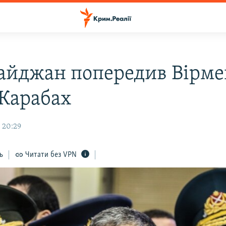
айджан попередив Вірме
 Карабах
 20:29
ь
Читати без VPN