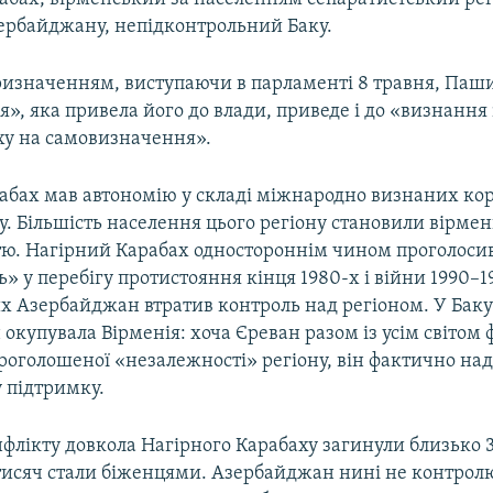
зербайджану, непідконтрольний Баку.
ризначенням, виступаючи в парламенті 8 травня, Паш
», яка привела його до влади, приведе і до «визнання і
ху на самовизначення».
абах мав автономію у складі міжнародно визнаних ко
. Більшість населення цього регіону становили вірмен
тю. Нагірний Карабах одностороннім чином проголосив
» у перебігу протистояння кінця 1980-х і війни 1990–19
их Азербайджан втратив контроль над регіоном. У Бак
 окупувала Вірменія: хоча Єреван разом із усім світом
роголошеної «незалежності» регіону, він фактично на
підтримку.
флікту довкола Нагірного Карабаху загинули близько 
 тисяч стали біженцями. Азербайджан нині не контролю