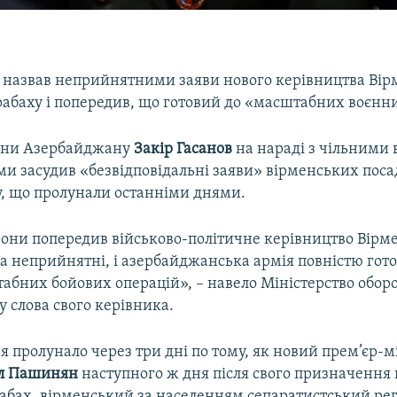
назвав неприйнятними заяви нового керівництва Вір
рабаху і попередив, що готовий до «масштабних воєнни
рони Азербайджану
Закір Гасанов
на нараді з чільними
и засудив «безвідповідальні заяви» вірменських посад
у, що пролунали останніми днями.
они попередив військово-політичне керівництво Вірмен
а неприйнятні, і азербайджанська армія повністю гото
бних бойових операцій», – навело Міністерство обор
 слова свого керівника.
пролунало через три дні по тому, як новий прем’єр-м
л Пашинян
наступного ж дня після свого призначення 
абах, вірменський за населенням сепаратистський рег