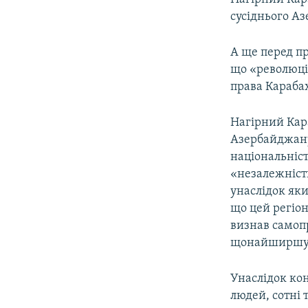
сусіднього А
А ще перед п
що «революція
права Караба
Нагірний Кар
Азербайджану
національніс
«незалежність
унаслідок як
що цей регіон
визнав самоп
щонайширшу 
Унаслідок кон
людей, сотні