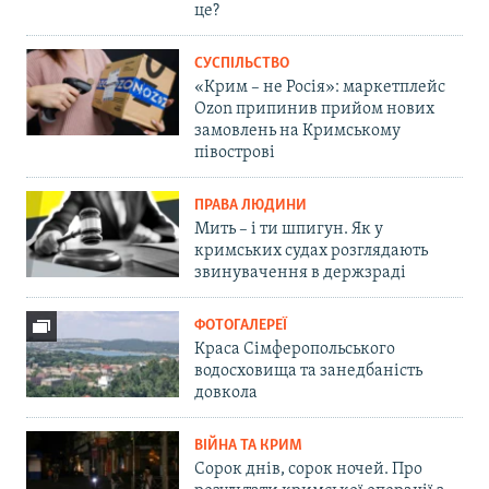
це?
СУСПІЛЬСТВО
«Крим – не Росія»: маркетплейс
Ozon припинив прийом нових
замовлень на Кримському
півострові
ПРАВА ЛЮДИНИ
Мить – і ти шпигун. Як у
кримських судах розглядають
звинувачення в держзраді
ФОТОГАЛЕРЕЇ
Краса Сімферопольського
водосховища та занедбаність
довкола
ВІЙНА ТА КРИМ
Сорок днів, сорок ночей. Про