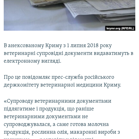
ВІДЕОУРОКИ «ELIFBE»
Русский
СВІДЧЕННЯ ОКУПАЦІЇ
Qırımtatar
УКРАЇНСЬКА ПРОБЛЕМА КРИМУ
ДОЛУЧАЙСЯ!
ІНФОГРАФІКА
В анексованому Криму з 1 липня 2018 року
ветеринарні супровідні документи видаватимуть в
електронному вигляді.
Усі сайти RFE/RL
Про це повідомляє прес-служба російського
держкомітету ветеринарної медицини Криму.
«Супроводу ветеринарними документами
підлягатиме і продукція, що раніше
ветеринарними документами не
супроводжувалася, а саме готова молочна
продукція, рослинна олія, макаронні вироби з