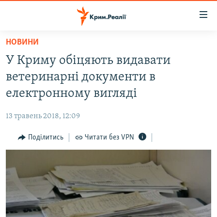
Доступність
посилання
Перейти
НОВИНИ
до
НОВИНИ
У Криму обіцяють видавати
основного
ВОДА.КРИМ
матеріалу
ветеринарні документи в
ВІДЕО ТА ФОТО
Перейти
електронному вигляді
до
ПОЛІТИКА
основної
13 травень 2018, 12:09
БЛОГИ
навігації
Перейти
Поділитись
Читати без VPN
ПОГЛЯД
до
ІНТЕРВ'Ю
пошуку
ВСЕ ЗА ДЕНЬ
СПЕЦПРОЕКТИ
ЯК ОБІЙТИ БЛОКУВАННЯ
ДЕПОРТАЦІЯ