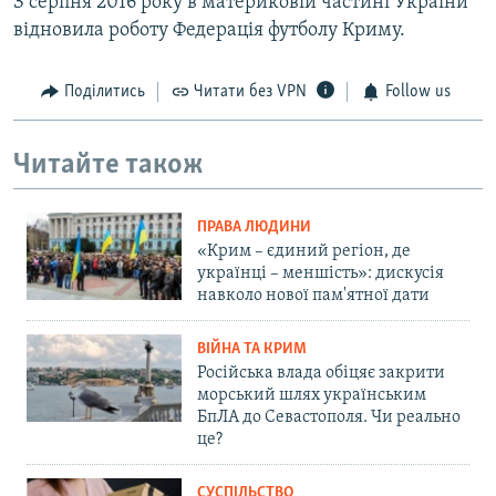
З серпня 2016 року в материковій частині України
відновила роботу Федерація футболу Криму.
Поділитись
Читати без VPN
Follow us
Читайте також
ПРАВА ЛЮДИНИ
«Крим – єдиний регіон, де
українці – меншість»: дискусія
навколо нової пам'ятної дати
ВІЙНА ТА КРИМ
Російська влада обіцяє закрити
морський шлях українським
БпЛА до Севастополя. Чи реально
це?
СУСПІЛЬСТВО