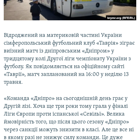
ВІДЕОУРОКИ «ELIFBE»
Русский
СВІДЧЕННЯ ОКУПАЦІЇ
Qırımtatar
УКРАЇНСЬКА ПРОБЛЕМА КРИМУ
Відроджений на материковій частині України
ДОЛУЧАЙСЯ!
ІНФОГРАФІКА
сімферопольський футбольний клуб «Таврія» зіграє
виїзний матч із дніпровським «Дніпром» у
тридцятому колі Другої ліги чемпіонату України з
футболу. Як повідомляється на офіційному сайті
Усі сайти RFE/RL
«Таврії», матч запланований на 16:00 у неділю 13
травня.
«Команда «Дніпро» на сьогоднішній день грає у
Другій лізі. Хоча ще три роки тому грала у фіналі
Ліги Європи проти іспанської «Севільї». Велика
ймовірність того, що після цього сезону «Дніпро»
через санкції можуть знизити в класі. Але це все ні
в якому разі не знижує силу команди. Це дуже