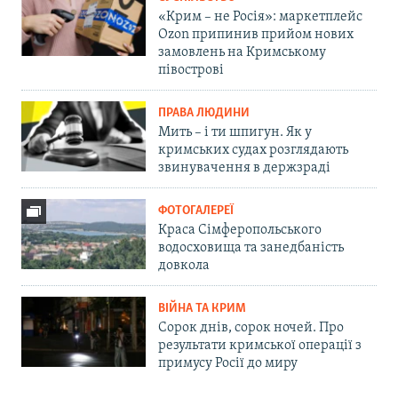
«Крим – не Росія»: маркетплейс
Ozon припинив прийом нових
замовлень на Кримському
півострові
ПРАВА ЛЮДИНИ
Мить – і ти шпигун. Як у
кримських судах розглядають
звинувачення в держзраді
ФОТОГАЛЕРЕЇ
Краса Сімферопольського
водосховища та занедбаність
довкола
ВІЙНА ТА КРИМ
Сорок днів, сорок ночей. Про
результати кримської операції з
примусу Росії до миру