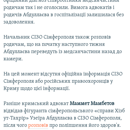
офіційний діагноз співробітники медсанчастини
родичам так і не оголосили. Вимога адвокатів і
родичів Абдуллаєва в госпіталізації залишилася без
задоволення.
Начальник СІЗО Сімферополя також розповів
родичам, що на початку наступного тижня
Абдуллаєва переведуть із медсанчастини назад до
камери.
На цей момент відсутня офіційна інформація СІЗО
Сімферополя або російських правоохоронців у
Криму щодо цієї інформації.
Раніше кримський адвокат
Маммет Мамбетов
відвідав фігуранта сімферопольського «справи Хізб
ут-Тахрір» Узеїра Абдуллаєва в СІЗО Сімферополя,
після чого
розповів
про поліпшення його здоров'я.