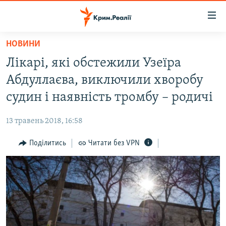
Доступність
посилання
Перейти
НОВИНИ
до
НОВИНИ
Лікарі, які обстежили Узеїра
основного
ВОДА.КРИМ
матеріалу
Абдуллаєва, виключили хворобу
ВІДЕО ТА ФОТО
Перейти
судин і наявність тромбу – родичі
до
ПОЛІТИКА
основної
13 травень 2018, 16:58
БЛОГИ
навігації
Перейти
Поділитись
Читати без VPN
ПОГЛЯД
до
ІНТЕРВ'Ю
пошуку
ВСЕ ЗА ДЕНЬ
СПЕЦПРОЕКТИ
ЯК ОБІЙТИ БЛОКУВАННЯ
ДЕПОРТАЦІЯ