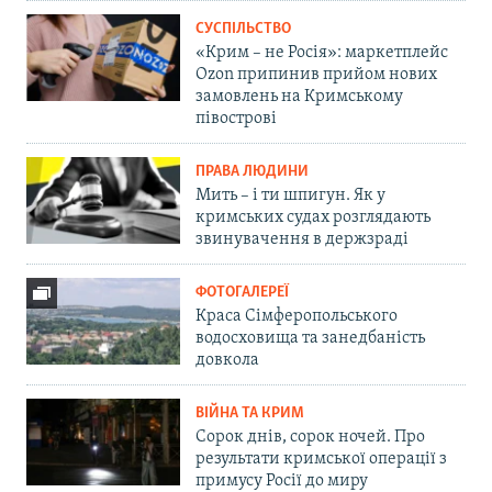
СУСПІЛЬСТВО
«Крим – не Росія»: маркетплейс
Ozon припинив прийом нових
замовлень на Кримському
півострові
ПРАВА ЛЮДИНИ
Мить – і ти шпигун. Як у
кримських судах розглядають
звинувачення в держзраді
ФОТОГАЛЕРЕЇ
Краса Сімферопольського
водосховища та занедбаність
довкола
ВІЙНА ТА КРИМ
Сорок днів, сорок ночей. Про
результати кримської операції з
примусу Росії до миру