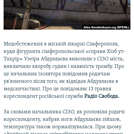
ВІДЕОУРОКИ «ELIFBE»
Русский
СВІДЧЕННЯ ОКУПАЦІЇ
Qırımtatar
УКРАЇНСЬКА ПРОБЛЕМА КРИМУ
ДОЛУЧАЙСЯ!
ІНФОГРАФІКА
Медобстеження в міській лікарні Сімферополя,
куди фігуранта сімферопольської «справи Хізб ут-
Тахрір» Узеїра Абдуллаєва вивозили з СІЗО міста,
Усі сайти RFE/RL
виключило хворобу судин і наявність тромбу. Про
це начальник ізолятора повідомив родичам
ув'язненого після того, як відвідав Абдуллаєва в
медсанчастині. Про це повідомляє 13 травня
кореспондент російської служби
Радіо Свобода.
За словами начальника СІЗО, як розповіли родичі
кореспонденту, набряк ноги Абдуллаєва зійшов,
температура також нормалізувалася. При цьому