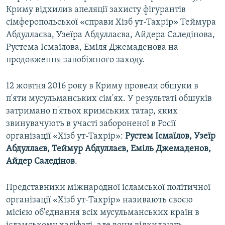
Криму відхилив апеляції захисту фігурантів
сімферопольської «справи Хізб ут-Тахрір» Теймура
Абдуллаєва, Узеїра Абдуллаєва, Айдера Саледінова,
Рустема Ісмаїлова, Еміля Джемаденова на
продовження запобіжного заходу.
12 жовтня 2016 року в Криму провели обшуки в
п'яти мусульманських сім'ях. У результаті обшуків
затримано п'ятьох кримських татар, яких
звинувачують в участі забороненої в Росії
організації «Хізб ут-Тахрір»:
Рустем Ісмаїлов, Узеїр
Абдуллаєв, Теймур Абдуллаєв, Еміль Джемаденов,
Айдер Саледінов
.
Представники міжнародної ісламської політичної
організації «Хізб ут-Тахрір» називають своєю
місією об'єднання всіх мусульманських країн в