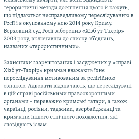
ісламському халіфаті, але вони відкидають
терористичні методи досягнення цього й кажуть,
що піддаються несправедливому переслідуванню в
Росії і в окупованому нею 2014 року Криму.
Верховний суд Росії заборонив «Хізб ут-Тахрір»
2003 року, включивши до списку об'єднань,
названих «терористичними».
Захисники заарештованих і засуджених у «справі
Хізб ут-Тахрір» кримчан вважають їхнє
переслідування мотивованим за релігійною
ознакою. Адвокати відзначають, що переслідувані
в цій справі російськими правоохоронними
органами – переважно кримські татари, а також
українці, росіяни, таджики, азербайджанці та
кримчани іншого етнічного походження, які
сповідують іслам.