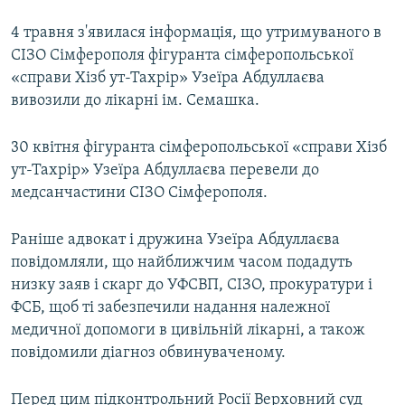
4 травня з'явилася інформація, що утримуваного в
СІЗО Сімферополя фігуранта сімферопольської
«справи Хізб ут-Тахрір» Узеїра Абдуллаєва
вивозили до лікарні ім. Семашка.
30 квітня фігуранта сімферопольської «справи Хізб
ут-Тахрір» Узеїра Абдуллаєва перевели до
медсанчастини СІЗО Сімферополя.
Раніше адвокат і дружина Узеїра Абдуллаєва
повідомляли, що найближчим часом подадуть
низку заяв і скарг до УФСВП, СІЗО, прокуратури і
ФСБ, щоб ті забезпечили надання належної
медичної допомоги в цивільній лікарні, а також
повідомили діагноз обвинуваченому.
Перед цим підконтрольний Росії Верховний суд