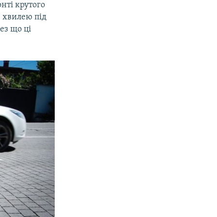
нті крутого
е хвилею під
ез що ці