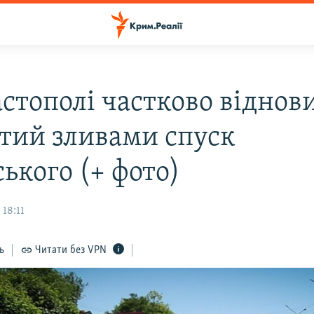
астополі частково віднов
тий зливами спуск
ького (+ фото)
 18:11
ь
Читати без VPN