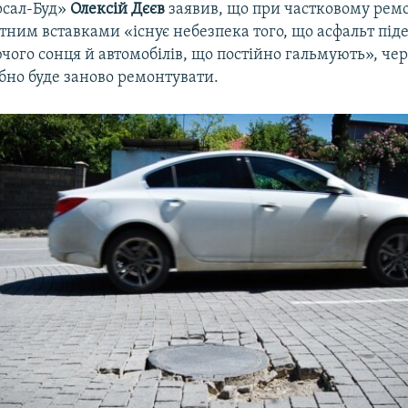
рсал-Буд»
Олексій Дєєв
заявив, що при частковому ремо
тним вставками «існує небезпека того, що асфальт під
ого сонця й автомобілів, що постійно гальмують», чер
бно буде заново ремонтувати.