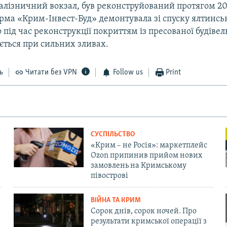
залізничний вокзал, був реконструйований протягом 20
ірма «Крим-Інвест-Буд» демонтувала зі спуску ялтинсь
 під час реконструкції покриттям із пресованої будівел
ться при сильних зливах.
ь
Читати без VPN
Follow us
Print
СУСПІЛЬСТВО
«Крим – не Росія»: маркетплейс
Ozon припинив прийом нових
замовлень на Кримському
півострові
ВІЙНА ТА КРИМ
Сорок днів, сорок ночей. Про
результати кримської операції з