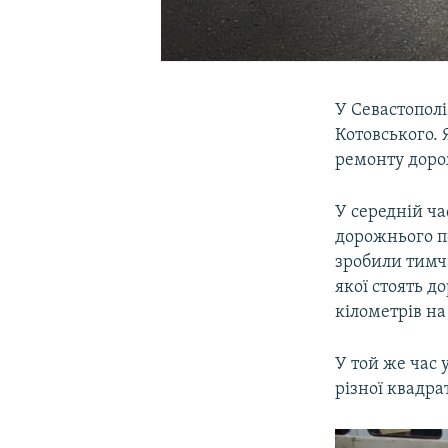
У Севастополі
Котовського.
ремонту доро
У середній ча
дорожнього п
зробили тимча
якої стоять д
кілометрів на
У той же час 
різної квадра