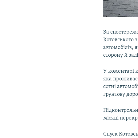
За спостереж
Котовського з
автомобілів, 
сторону й зал
У коментарі 
яка проживає 
сотні автомоб
грунтову дорог
Підконтрольн
місяці перек
Спуск Котовсь