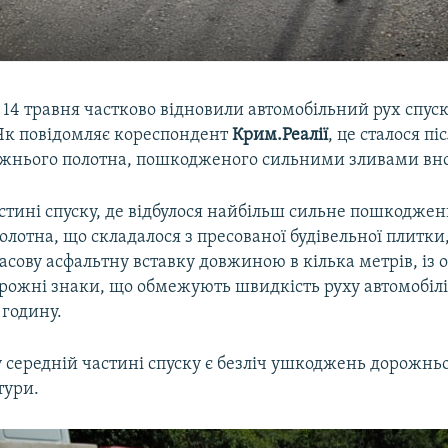
 14 травня частково відновили автомобільний рух спус
 Як повідомляє кореспондент
Крим.Реалії
, це сталося пі
жнього полотна, пошкодженого сильними зливами вноч
стині спуску, де відбулося найбільш сильне пошкодже
олотна, що складалося з пресованої будівельної плитк
сову асфальтну вставку довжиною в кілька метрів, із о
орожні знаки, що обмежують швидкість руху автомобілі
 годину.
у середній частині спуску є безліч ушкоджень дорожнь
тури.