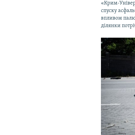
«Крим-Уніве
спуску асфаль
впливом палюч
ділянки потрі