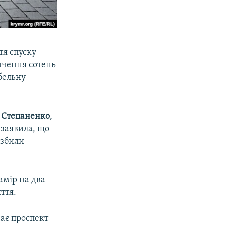
тя спуску
упчення сотень
абельну
 Степаненко
,
 заявила, що
озбили
амір на два
ття.
чає проспект