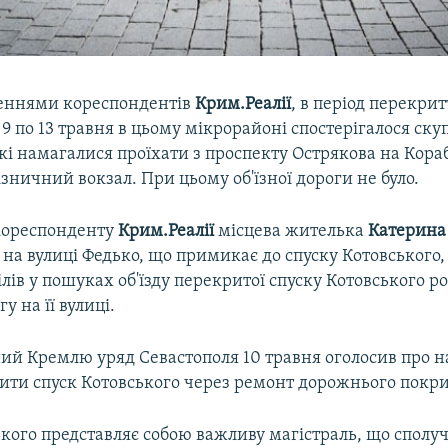
еннями кореспондентів
Крим.Реалії
, в період перекрит
 9 по 13 травня в цьому мікрорайоні спостерігалося ск
які намагалися проїхати з проспекту Острякова на Кор
ізничний вокзал. При цьому об'їзної дороги не було.
кореспонденту
Крим.Реалії
місцева жителька
Катерина
на вулиці Федько, що примикає до спуску Котовського,
ілів у пошуках об'їзду перекритої спуску Котовського р
у на її вулиці.
ий Кремлю уряд Севастополя 10 травня оголосив про н
рити спуск Котовського через ремонт дорожнього покри
кого представляє собою важливу магістраль, що сполу