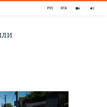
РУС
КТА
или