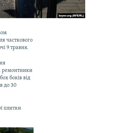
ком
сля часткового
і 9 травня.
ння
и, ремонтники
бох боків від
в до 30
ої плитки