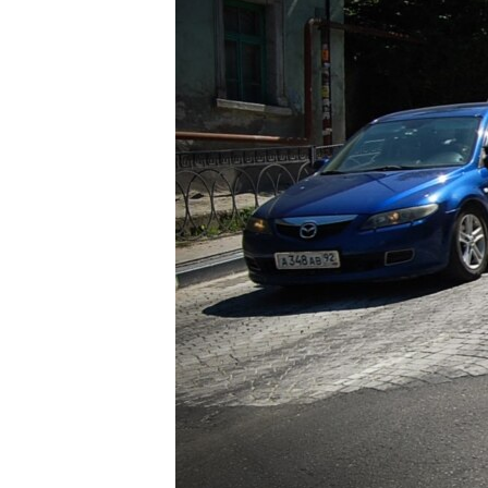
ВІДЕОУРОКИ «ELIFBE»
СВІДЧЕННЯ ОКУПАЦІЇ
УКРАЇНСЬКА ПРОБЛЕМА КРИМУ
ІНФОГРАФІКА