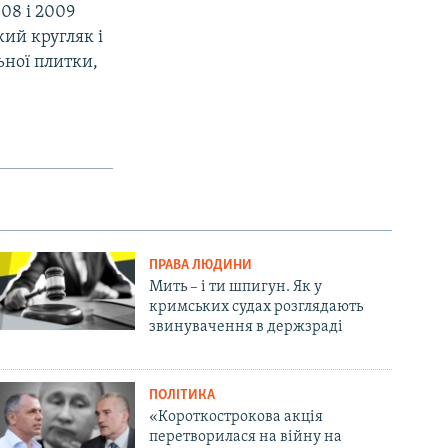
08 і 2009
кий кругляк і
ьної плитки,
ПРАВА ЛЮДИНИ
Мить – і ти шпигун. Як у
кримських судах розглядають
звинувачення в держзраді
ПОЛІТИКА
«Короткострокова акція
перетворилася на війну на