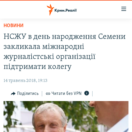
Доступність
посилання
Перейти
НОВИНИ
до
НОВИНИ
НСЖУ в день народження Семени
основного
ВОДА.КРИМ
матеріалу
закликала міжнародні
ВІДЕО ТА ФОТО
Перейти
журналістські організації
до
ПОЛІТИКА
підтримати колегу
основної
БЛОГИ
навігації
14 травень 2018, 19:13
Перейти
ПОГЛЯД
до
Поділитись
Читати без VPN
ІНТЕРВ'Ю
пошуку
ВСЕ ЗА ДЕНЬ
СПЕЦПРОЕКТИ
ЯК ОБІЙТИ БЛОКУВАННЯ
ДЕПОРТАЦІЯ