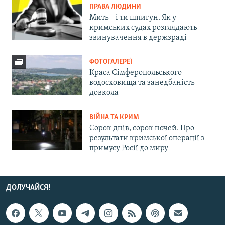
ПРАВА ЛЮДИНИ
Мить – і ти шпигун. Як у
кримських судах розглядають
звинувачення в держзраді
ФОТОГАЛЕРЕЇ
Краса Сімферопольського
водосховища та занедбаність
довкола
ВІЙНА ТА КРИМ
Сорок днів, сорок ночей. Про
результати кримської операції з
примусу Росії до миру
ДОЛУЧАЙСЯ!