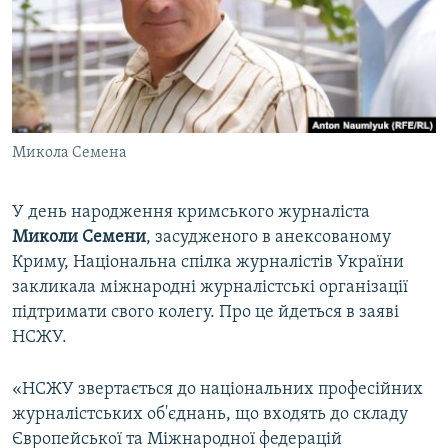
ВІДЕОУРОКИ «ELIFBE»
Русский
СВІДЧЕННЯ ОКУПАЦІЇ
Qırımtatar
УКРАЇНСЬКА ПРОБЛЕМА КРИМУ
ДОЛУЧАЙСЯ!
ІНФОГРАФІКА
Микола Семена
У день народження кримського журналіста
Усі сайти RFE/RL
Миколи Семени
, засудженого в анексованому
Криму, Національна спілка журналістів України
закликала міжнародні журналістські організації
підтримати свого колегу. Про це йдеться в заяві
НСЖУ.
«НСЖУ звертається до національних професійних
журналістських об'єднань, що входять до складу
Європейської та Міжнародної федерацій