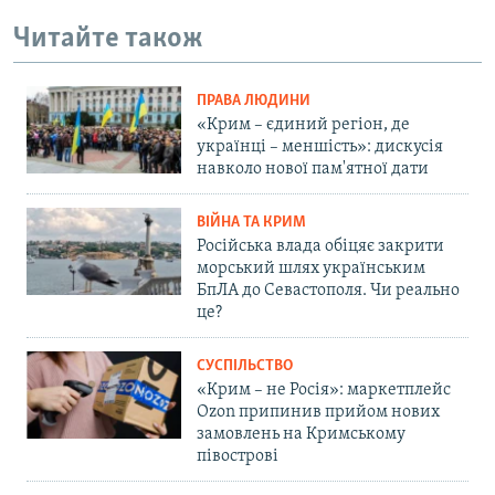
Читайте також
ПРАВА ЛЮДИНИ
«Крим – єдиний регіон, де
українці – меншість»: дискусія
навколо нової пам'ятної дати
ВІЙНА ТА КРИМ
Російська влада обіцяє закрити
морський шлях українським
БпЛА до Севастополя. Чи реально
це?
СУСПІЛЬСТВО
«Крим – не Росія»: маркетплейс
Ozon припинив прийом нових
замовлень на Кримському
півострові