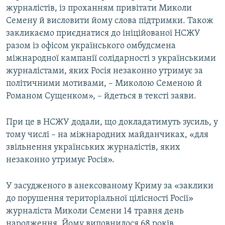
журналістів, із проханням привітати Миколи
Семену й висловити йому слова підтримки. Також
закликаємо приєднатися до ініційованої НСЖУ
разом із офісом українського омбудсмена
міжнародної кампанії солідарності з українськими
журналістами, яких Росія незаконно утримує за
політичними мотивами, – Миколою Семеною й
Романом Сущенком», – йдеться в тексті заяви.
При це в НСЖУ додали, що докладатимуть зусиль, у
тому числі – на міжнародних майданчиках, «для
звільнення українських журналістів, яких
незаконно утримує Росія».
У засудженого в анексованому Криму за «заклики
до порушення територіальної цілісності Росії»
журналіста Миколи Семени 14 травня день
народження. Йому виповнилося 68 років.