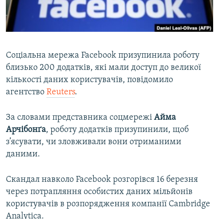
ВІДЕОУРОКИ «ELIFBE»
Русский
СВІДЧЕННЯ ОКУПАЦІЇ
Qırımtatar
УКРАЇНСЬКА ПРОБЛЕМА КРИМУ
Соціальна мережа Facebook призупинила роботу
ДОЛУЧАЙСЯ!
ІНФОГРАФІКА
близько 200 додатків, які мали доступ до великої
кількості даних користувачів, повідомило
агентство
Reuters
.
Усі сайти RFE/RL
За словами представника соцмережі
Айма
Арчібонґа
, роботу додатків призупинили, щоб
з’ясувати, чи зловживали вони отриманими
даними.
Скандал навколо Facebook розгорівся 16 березня
через потрапляння особистих даних мільйонів
користувачів в розпорядження компанії Cambridge
Analytica.