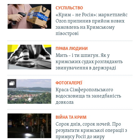
СУСПІЛЬСТВО
«Крим – не Росія»: маркетплейс
Ozon припинив прийом нових
замовлень на Кримському
півострові
ПРАВА ЛЮДИНИ
Мить – і ти шпигун. Як у
кримських судах розглядають
звинувачення в держзраді
ФОТОГАЛЕРЕЇ
Краса Сімферопольського
водосховища та занедбаність
довкола
ВІЙНА ТА КРИМ
Сорок днів, сорок ночей. Про
результати кримської операції з
примусу Росії до миру