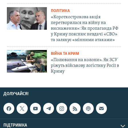
ПОЛІТИКА
«Короткострокова акція
перетворилася на війну на
виснаження»: Як пропаганда РФ
у Криму пояснює невдачі «СВО»
та залякує «мінними атаками»
ВІЙНА ТА КРИМ
«Полювання на колони». Як ЗСУ
ріжуть військову логістику Росії в
Криму
ДОЛУЧАЙСЯ!
ПІДТРИМКА