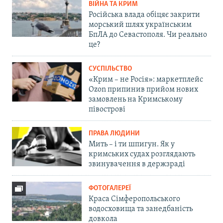
ВІЙНА ТА КРИМ
Російська влада обіцяє закрити
морський шлях українським
БпЛА до Севастополя. Чи реально
це?
СУСПІЛЬСТВО
«Крим – не Росія»: маркетплейс
Ozon припинив прийом нових
замовлень на Кримському
півострові
ПРАВА ЛЮДИНИ
Мить – і ти шпигун. Як у
кримських судах розглядають
звинувачення в держзраді
ФОТОГАЛЕРЕЇ
Краса Сімферопольського
водосховища та занедбаність
довкола