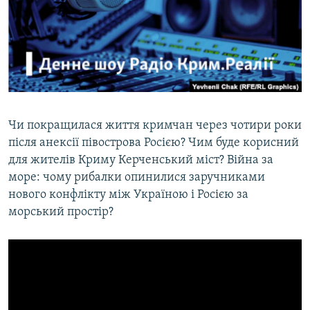
ВІДЕОУРОКИ «ELIFBE»
Русский
СВІДЧЕННЯ ОКУПАЦІЇ
Qırımtatar
УКРАЇНСЬКА ПРОБЛЕМА КРИМУ
ДОЛУЧАЙСЯ!
ІНФОГРАФІКА
Чи покращилася життя кримчан через чотири роки
після анексії півострова Росією? Чим буде корисний
Усі сайти RFE/RL
для жителів Криму Керченський міст? Війна за
море: чому рибалки опинилися заручниками
нового конфлікту між Україною і Росією за
морський простір?