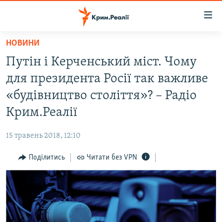
Доступність
посилання
Перейти
НОВИНИ
до
НОВИНИ
Путін і Керченський міст. Чому
основного
ВОДА.КРИМ
матеріалу
для президента Росії так важливе
ВІДЕО ТА ФОТО
Перейти
«будівництво століття»? – Радіо
до
ПОЛІТИКА
Крим.Реалії
основної
БЛОГИ
навігації
15 травень 2018, 12:10
Перейти
ПОГЛЯД
до
Поділитись
Читати без VPN
ІНТЕРВ'Ю
пошуку
ВСЕ ЗА ДЕНЬ
СПЕЦПРОЕКТИ
ЯК ОБІЙТИ БЛОКУВАННЯ
ДЕПОРТАЦІЯ