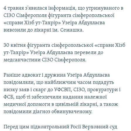
4 травня з'явилася інформація, що утримуваного в
СІЗО Сімферополя фігуранта сімферопольської
«справи Хізб ут-Тахрір» Узеїра Абдуллаєва
вивозили до лікарні ім. Семашка.
30 квітня фігуранта сімферопольської «справи Хізб
ут-Тахрір» Узеїра Абдуллаєва перевели до
медсанчастини СІЗО Сімферополя.
Раніше адвокат і дружина Узеїра Абдуллаєва
повідомляли, що найближчим часом подадуть
низку заяв і скарг до УФСВП, СІЗО, прокуратури і
ФСБ, щоб ті забезпечили надання належної
медичної допомоги в цивільній лікарні, а також
повідомили діагноз обвинуваченому.
Перед цим підконтрольний Росії Верховний суд