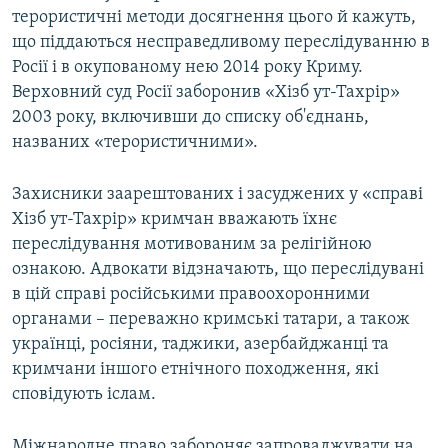
терористичні методи досягнення цього й кажуть,
що піддаються несправедливому переслідуванню в
Росії і в окупованому нею 2014 року Криму.
Верховний суд Росії заборонив «Хізб ут-Тахрір»
2003 року, включивши до списку об'єднань,
названих «терористичними».
Захисники заарештованих і засуджених у «справі
Хізб ут-Тахрір» кримчан вважають їхнє
переслідування мотивованим за релігійною
ознакою. Адвокати відзначають, що переслідувані
в цій справі російськими правоохоронними
органами – переважно кримські татари, а також
українці, росіяни, таджики, азербайджанці та
кримчани іншого етнічного походження, які
сповідують іслам.
Міжнародне право забороняє запроваджувати на