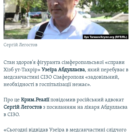
ВІДЕОУРОКИ «ELIFBE»
Русский
СВІДЧЕННЯ ОКУПАЦІЇ
Qırımtatar
УКРАЇНСЬКА ПРОБЛЕМА КРИМУ
ДОЛУЧАЙСЯ!
ІНФОГРАФІКА
Сергій Легостов
Стан здоров'я фігуранта сімферопольської «справи
Усі сайти RFE/RL
Хізб ут-Тахрір»
Узеїра Абдуллаєва
, який перебуває в
медсанчастині СІЗО Сімферополя «задовільний,
необхідності в госпіталізації немає».
Про це
Крим.Реалії
повідомив російський адвокат
Сергій Легостов
з посиланням на лікаря Абдуллаєва
в СІЗО.
«Сьогодні відвідав Узеїра в медсанчастині слідчого