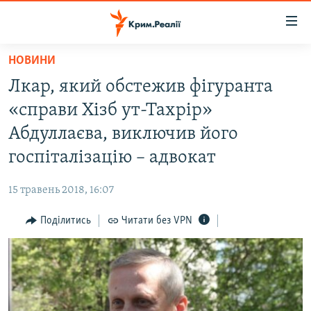
Доступність
посилання
Перейти
НОВИНИ
до
НОВИНИ
Лкар, який обстежив фігуранта
основного
ВОДА.КРИМ
матеріалу
«справи Хізб ут-Тахрір»
ВІДЕО ТА ФОТО
Перейти
Абдуллаєва, виключив його
до
ПОЛІТИКА
госпіталізацію – адвокат
основної
БЛОГИ
навігації
15 травень 2018, 16:07
Перейти
ПОГЛЯД
до
Поділитись
Читати без VPN
ІНТЕРВ'Ю
пошуку
ВСЕ ЗА ДЕНЬ
СПЕЦПРОЕКТИ
ЯК ОБІЙТИ БЛОКУВАННЯ
ДЕПОРТАЦІЯ