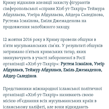
Криму відхилив апеляції захисту фігурантів
сімферопольської «справи Хізб ут-Тахрір» Теймура
Абдуллаєва, Узеїра Абдуллаєва, Айдера Саледінова,
Рустема Ісмаїлова, Еміля Джемаденова на
продовження запобіжного заходу.
12 жовтня 2016 року в Криму провели обшуки в
п'яти мусульманських сім'ях. У результаті обшуків
затримано п'ятьох кримських татар, яких
звинувачують в участі забороненої в Росії
організації «Хізб ут-Тахрір»:
Рустем Ісмаїлов, Узеїр
Абдуллаєв, Теймур Абдуллаєв, Еміль Джемаденов,
Айдер Саледінов
.
Представники міжнародної ісламської політичної
організації «Хізб ут-Тахрір» називають своєю
місією об'єднання всіх мусульманських країн в
ісламському халіфаті, але вони відкидають