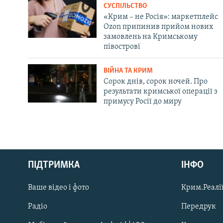
СУСПІЛЬСТВО
«Крим – не Росія»: маркетплейс
Ozon припинив прийом нових
замовлень на Кримському
півострові
ВІЙНА ТА КРИМ
Сорок днів, сорок ночей. Про
результати кримської операції з
примусу Росії до миру
Русский
ПІДТРИМКА
ІНФО
Qırımtatar
Ваше відео і фото
Крим.Реалії
ДОЛУЧАЙСЯ!
Радіо
Передрук