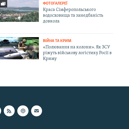
ФОТОГАЛЕРЕЇ
Краса Сімферопольського
водосховища та занедбаність
довкола
ВІЙНА ТА КРИМ
«Полювання на колони». Як ЗСУ
ріжуть військову логістику Росії в
Криму