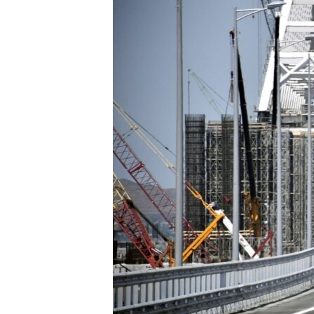
ВІДЕОУРОКИ «ELIFBE»
СВІДЧЕННЯ ОКУПАЦІЇ
УКРАЇНСЬКА ПРОБЛЕМА КРИМУ
ІНФОГРАФІКА