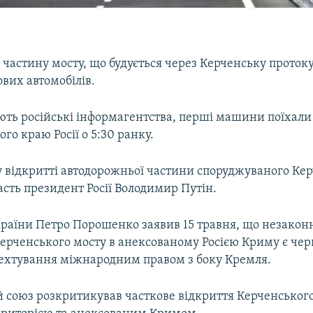
частину мосту, що будується через Керченську протоку
ових автомобілів.
ють російські інформагентства, перші машини поїхали 
го краю Росії о 5:30 ранку.
у відкритті автодорожньої частини споруджуваного Ке
асть президент Росії Володимир Путін.
раїни Петро Порошенко заявив 15 травня, що незакон
Керченського мосту в анексованому Росією Криму є че
ехтування міжнародним правом з боку Кремля.
 союз розкритикував часткове відкриття Керченськог