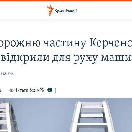
орожню частину Керченс
 відкрили для руху маш
, 08:06
ь
Читати без VPN