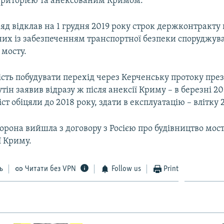
ериторією та анексованим Кримом.
яд відклав на 1 грудня 2019 року строк держконтракту
аних із забезпеченням транспортної безпеки споруджув
 мосту.
сть побудувати перехід через Керченську протоку през
ін заявив відразу ж після анексії Криму – в березні 20
ст обіцяли до 2018 року, здати в експлуатацію – влітку 
орона вийшла з договору з Росією про будівництво мост
ї Криму.
ь
Читати без VPN
Follow us
Print