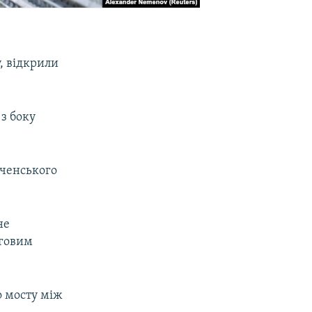
, відкрили
з боку
рченського
не
рговим
о мосту між