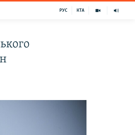
РУС
КТА
ького
ин