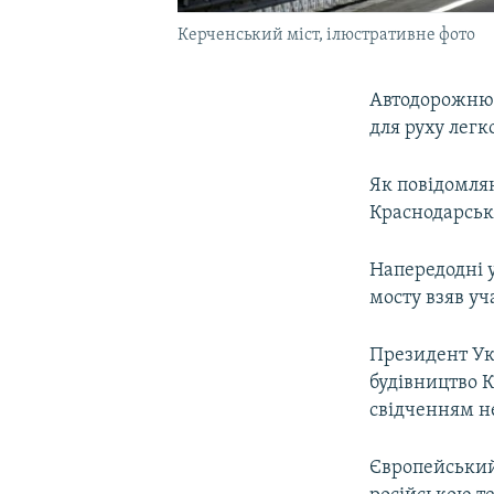
Керченський міст, ілюстративне фото
Автодорожню 
для руху легк
Як повідомля
Краснодарсько
Напередодні 
мосту взяв уч
Президент Ук
будівництво 
свідченням н
Європейський