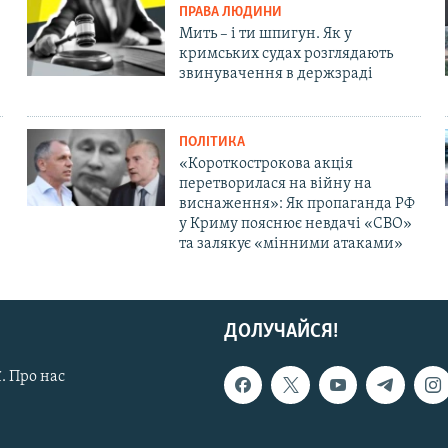
ПРАВА ЛЮДИНИ
Мить – і ти шпигун. Як у
кримських судах розглядають
звинувачення в держзраді
ПОЛІТИКА
«Короткострокова акція
перетворилася на війну на
виснаження»: Як пропаганда РФ
у Криму пояснює невдачі «СВО»
та залякує «мінними атаками»
ДОЛУЧАЙСЯ!
. Про нас