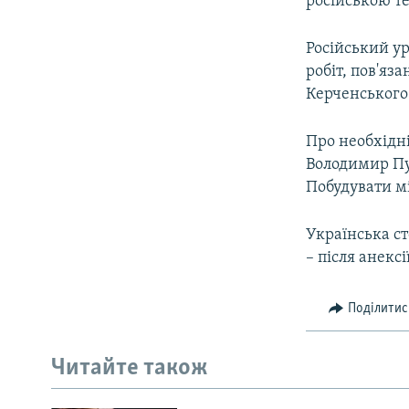
російською т
Російський ур
робіт, пов'яз
Керченського
Про необхідні
Володимир Пут
Побудувати мі
Українська ст
– після анексі
Поділитис
Читайте також