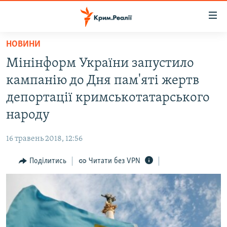
Доступність
посилання
Перейти
НОВИНИ
до
НОВИНИ
Мінінформ України запустило
основного
ВОДА.КРИМ
матеріалу
кампанію до Дня пам'яті жертв
ВІДЕО ТА ФОТО
Перейти
депортації кримськотатарського
до
ПОЛІТИКА
народу
основної
БЛОГИ
навігації
16 травень 2018, 12:56
Перейти
ПОГЛЯД
до
Поділитись
Читати без VPN
ІНТЕРВ'Ю
пошуку
ВСЕ ЗА ДЕНЬ
СПЕЦПРОЕКТИ
ЯК ОБІЙТИ БЛОКУВАННЯ
ДЕПОРТАЦІЯ