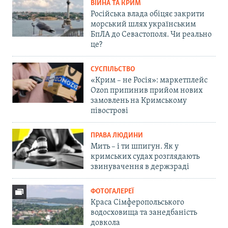
ВІЙНА ТА КРИМ
Російська влада обіцяє закрити
морський шлях українським
БпЛА до Севастополя. Чи реально
це?
СУСПІЛЬСТВО
«Крим – не Росія»: маркетплейс
Ozon припинив прийом нових
замовлень на Кримському
півострові
ПРАВА ЛЮДИНИ
Мить – і ти шпигун. Як у
кримських судах розглядають
звинувачення в держзраді
ФОТОГАЛЕРЕЇ
Краса Сімферопольського
водосховища та занедбаність
довкола