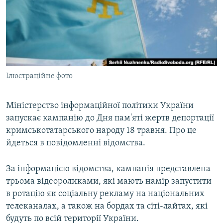
ВІДЕОУРОКИ «ELIFBE»
Русский
СВІДЧЕННЯ ОКУПАЦІЇ
Qırımtatar
УКРАЇНСЬКА ПРОБЛЕМА КРИМУ
ДОЛУЧАЙСЯ!
ІНФОГРАФІКА
Ілюстраційне фото
Міністерство інформаційної політики України
Усі сайти RFE/RL
запускає кампанію до Дня пам'яті жертв депортації
кримськотатарського народу 18 травня. Про це
йдеться в повідомленні відомства.
За інформацією відомства, кампанія представлена
трьома відеороликами, які мають намір запустити
в ротацію як соціальну рекламу на національних
телеканалах, а також на бордах та сіті-лайтах, які
будуть по всій території України.