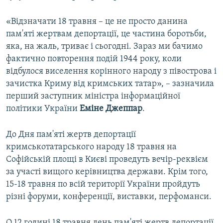
«Відзначати 18 травня – це не просто данина
пам'яті жертвам депортації, це частина боротьби,
яка, на жаль, триває і сьогодні. Зараз ми бачимо
фактично повторення подій 1944 року, коли
відбулося виселення корінного народу з півострова і
зачистка Криму від кримських татар», – зазначила
перший заступник міністра інформаційної
політики України
Еміне Джеппар
.
До Дня пам'яті жертв депортації
кримськотатарського народу 18 травня на
Софійській площі в Києві проведуть вечір-реквієм
за участі вищого керівництва держави. Крім того,
15-18 травня по всій території України пройдуть
різні форуми, конференції, виставки, перфоманси.
О 12 годині 18 травня день пам'яті жертв депортації