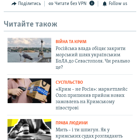
Поділитись
Читати без VPN
Follow us
Читайте також
ВІЙНА ТА КРИМ
Російська влада обіцяє закрити
морський шлях українським
БпЛА до Севастополя. Чи реально
це?
СУСПІЛЬСТВО
«Крим – не Росія»: маркетплейс
Ozon припинив прийом нових
замовлень на Кримському
півострові
ПРАВА ЛЮДИНИ
Мить – і ти шпигун. Як у
кримських судах розглядають