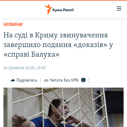
Доступність
посилання
Перейти
НОВИНИ
до
НОВИНИ
На суді в Криму звинувачення
основного
ВОДА.КРИМ
матеріалу
завершило подання «доказів» у
ВІДЕО ТА ФОТО
Перейти
«справі Балуха»
до
ПОЛІТИКА
основної
16 травень 2018, 13:47
БЛОГИ
навігації
Перейти
Поділитись
Читати без VPN
ПОГЛЯД
до
ІНТЕРВ'Ю
пошуку
ВСЕ ЗА ДЕНЬ
СПЕЦПРОЕКТИ
ЯК ОБІЙТИ БЛОКУВАННЯ
ДЕПОРТАЦІЯ