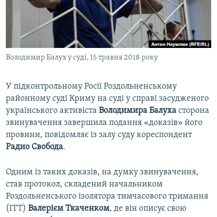
ВІДЕОУРОКИ «ELIFBE»
Русский
СВІДЧЕННЯ ОКУПАЦІЇ
Qırımtatar
УКРАЇНСЬКА ПРОБЛЕМА КРИМУ
Володимир Балух у суді, 15 травня 2018 року
ДОЛУЧАЙСЯ!
ІНФОГРАФІКА
У підконтрольному Росії Роздольненському
районному суді Криму на суді у справі засудженого
Усі сайти RFE/RL
українського активіста
Володимира Балуха
сторона
звинувачення завершила подання «доказів» його
провини, повідомляє із залу суду кореспондент
Радио Свобода
.
Одним із таких доказів, на думку звинувачення,
став протокол, складений начальником
Роздольненського ізолятора тимчасового тримання
(ІТТ)
Валерієм Ткаченком
, де він описує свою