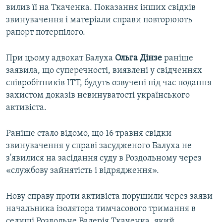
вилив її на Ткаченка. Показання інших свідків
звинувачення і матеріали справи повторюють
рапорт потерпілого.
При цьому адвокат Балуха
Ольга Дінзе
раніше
заявила, що суперечності, виявлені у свідченнях
співробітників ІТТ, будуть озвучені під час подання
захистом доказів невинуватості українського
активіста.
Раніше стало відомо, що 16 травня свідки
звинувачення у справі засудженого Балуха не
з'явилися на засідання суду в Роздольному через
«службову зайнятість і відрядження».
Нову справу проти активіста порушили через заяви
начальника ізолятора тимчасового тримання в
селищі Роздольне Валерія Ткаченка, який