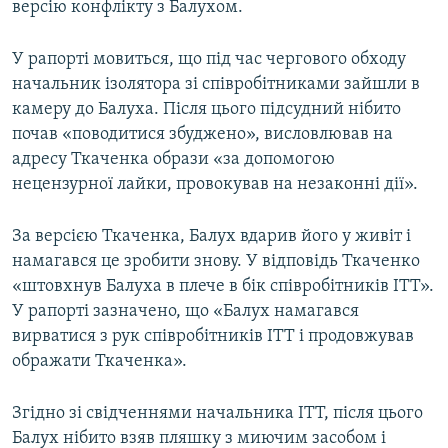
версію конфлікту з Балухом.
У рапорті мовиться, що під час чергового обходу
начальник ізолятора зі співробітниками зайшли в
камеру до Балуха. Після цього підсудний нібито
почав «поводитися збуджено», висловлював на
адресу Ткаченка образи «за допомогою
нецензурної лайки, провокував на незаконні дії».
За версією Ткаченка, Балух вдарив його у живіт і
намагався це зробити знову. У відповідь Ткаченко
«штовхнув Балуха в плече в бік співробітників ІТТ».
У рапорті зазначено, що «Балух намагався
вирватися з рук співробітників ІТТ і продовжував
ображати Ткаченка».
Згідно зі свідченнями начальника ІТТ, після цього
Балух нібито взяв пляшку з миючим засобом і