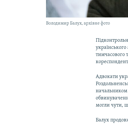
Володимир Балух, архівне фото
Підконтрольн
українського
тимчасового т
кореспонден
Адвокати укра
Роздольненськ
начальником 
обвинуваченн
могли чути, щ
Балух продовж