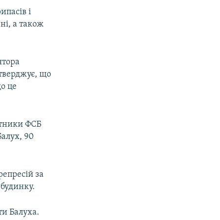
ипасів і
нні, а також
ятора
тверджує, що
що це
ітники ФСБ
алух, 90
репресій за
 будинку.
ти Балуха.