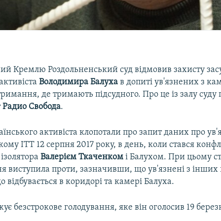
ий Кремлю Роздольненський суд відмовив захисту за
 активіста
Володимира Балуха
в допиті ув'язнених з ка
римання, де тримають підсудного. Про це із залу суду
т
Радио Свобода
.
їнського активіста клопотали про запит даних про ув'
ому ІТТ 12 серпня 2017 року, в день, коли стався конф
ізолятора
Валерієм Ткаченком
і Балухом. При цьому с
я виступила проти, зазначивши, що ув'язнені з інших
о відбувається в коридорі та камері Балуха.
ує безстрокове голодування, яке він оголосив 19 берез