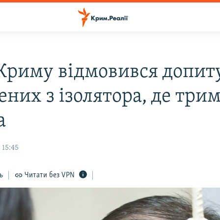
 Криму відмовився допит
ених з ізолятора, де три
а
 15:45
ь
Читати без VPN