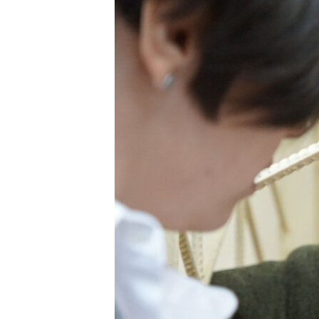
ВІДЕОУРОКИ «ELIFBE»
СВІДЧЕННЯ ОКУПАЦІЇ
УКРАЇНСЬКА ПРОБЛЕМА КРИМУ
ІНФОГРАФІКА