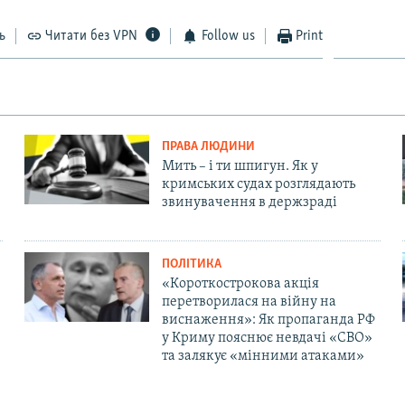
ь
Читати без VPN
Follow us
Print
ПРАВА ЛЮДИНИ
Мить – і ти шпигун. Як у
кримських судах розглядають
звинувачення в держзраді
ПОЛІТИКА
«Короткострокова акція
перетворилася на війну на
виснаження»: Як пропаганда РФ
у Криму пояснює невдачі «СВО»
та залякує «мінними атаками»