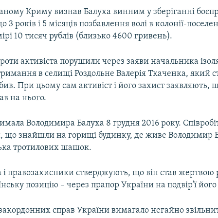
аному Криму визнав Балуха винним у зберіганні боєпр
о 3 років і 5 місяців позбавлення волі в колонії-поселе
ірі 10 тисяч рублів (близько 4600 гривень).
проти активіста порушили через заяви начальника ізол
тримання в селищі Роздольне Валерія Ткаченка, який с
бив. При цьому сам активіст і його захист заявляють, 
в на нього.
римала Володимира Балуха 8 грудня 2016 року. Співроб
, що знайшли на горищі будинку, де живе Володимир Б
лька тротилових шашок.
 і правозахисники стверджують, що він став жертвою 
нську позицію – через прапор України на подвір'ї його
 закордонних справ України вимагало негайно звільни