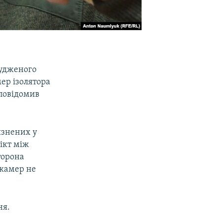
судженого
мер ізолятора
 повідомив
язнених у
лікт між
торона
 камер не
ня.