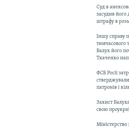
Суд в анексов
засудив його д
штрафу в розм
Іншу справу 
тимчасового 
Балух його по
Ткаченко напа
ФСБ Росії зат
стверджували
патронів і кі
Захист Балуха
свою проукраї
Міністерство