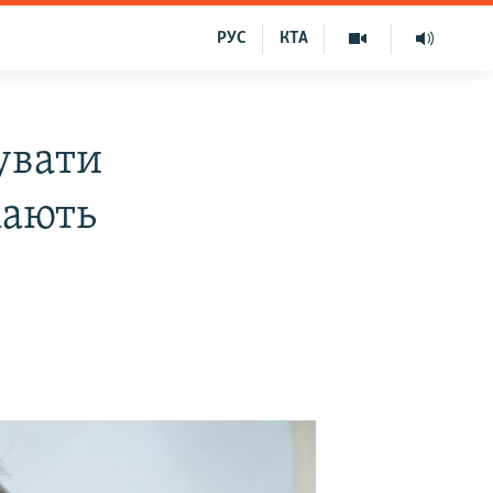
РУС
КТА
увати
мають