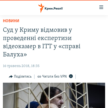
Доступність
посилання
Перейти
НОВИНИ
до
НОВИНИ
Суд у Криму відмовив у
основного
ВОДА.КРИМ
матеріалу
проведенні експертизи
ВІДЕО ТА ФОТО
Перейти
відеокамер в ІТТ у «справі
до
ПОЛІТИКА
Балуха»
основної
БЛОГИ
навігації
16 травень 2018, 18:35
Перейти
ПОГЛЯД
до
Поділитись
Читати без VPN
ІНТЕРВ'Ю
пошуку
ВСЕ ЗА ДЕНЬ
СПЕЦПРОЕКТИ
ЯК ОБІЙТИ БЛОКУВАННЯ
ДЕПОРТАЦІЯ