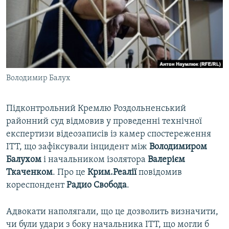
ВІДЕОУРОКИ «ELIFBE»
Русский
СВІДЧЕННЯ ОКУПАЦІЇ
Qırımtatar
УКРАЇНСЬКА ПРОБЛЕМА КРИМУ
ДОЛУЧАЙСЯ!
ІНФОГРАФІКА
Володимир Балух
Підконтрольний Кремлю Роздольненський
Усі сайти RFE/RL
районний суд відмовив у проведенні технічної
експертизи відеозаписів із камер спостереження
ІТТ, що зафіксували інцидент між
Володимиром
Балухом
і начальником ізолятора
Валерієм
Ткаченком
. Про це
Крим.Реалії
повідомив
кореспондент
Радио Свобода
.
Адвокати наполягали, що це дозволить визначити,
чи були удари з боку начальника ІТТ, що могли б