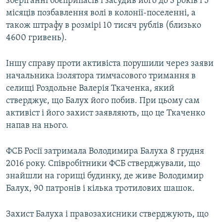
зберіганні боєприпасів і засудив його до 3 років і 5
місяців позбавлення волі в колонії-поселенні, а
також штрафу в розмірі 10 тисяч рублів (близько
4600 гривень).
Іншу справу проти активіста порушили через заяви
начальника ізолятора тимчасового тримання в
селищі Роздольне Валерія Ткаченка, який
стверджує, що Балух його побив. При цьому сам
активіст і його захист заявляють, що це Ткаченко
напав на нього.
ФСБ Росії затримала Володимира Балуха 8 грудня
2016 року. Співробітники ФСБ стверджували, що
знайшли на горищі будинку, де живе Володимир
Балух, 90 патронів і кілька тротилових шашок.
Захист Балуха і правозахисники стверджують, що