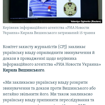
ВІДЕОУРОКИ «ELIFBE»
Русский
СВІДЧЕННЯ ОКУПАЦІЇ
Qırımtatar
УКРАЇНСЬКА ПРОБЛЕМА КРИМУ
Керівник інформаційного агентства «РИА Новости
ДОЛУЧАЙСЯ!
ІНФОГРАФІКА
Украина» Кирила Вишинського затриманий 15 травня
Комітет захисту журналістів (CPJ) закликає
Усі сайти RFE/RL
українську владу оприлюднити звинувачення й
докази в провадженні щодо керівника
інформаційного агентства «РИА Новости Украина»
Кирила Вишинського
.
«Ми закликаємо українську владу розкрити
звинувачення та докази проти Вишинського або
негайно звільнити його. Ми також закликаємо
українську владу припинити переслідування та