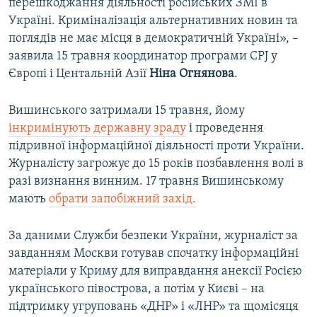
перешкоджання діяльності російських ЗМІ в
Україні. Криміналізація альтернативних новин та
поглядів не має місця в демократичній Україні», –
заявила 15 травня координатор програми CPJ у
Європі і Центальній Азії
Ніна Огнянова
.
Вишинського затримали 15 травня, йому
інкримінують державну зраду
і проведення
підривної інформаційної діяльності проти України.
Журналісту загрожує до 15 років позбавлення волі в
разі визнання винним. 17 травня Вишинському
мають
обрати запобіжний захід.
За даними Служби безпеки України, журналіст за
завданням Москви готував спочатку інформаційні
матеріали у Криму для виправдання анексії Росією
українського півострова, а потім у Києві – на
підтримку угруповань «ДНР» і «ЛНР» та щомісяця