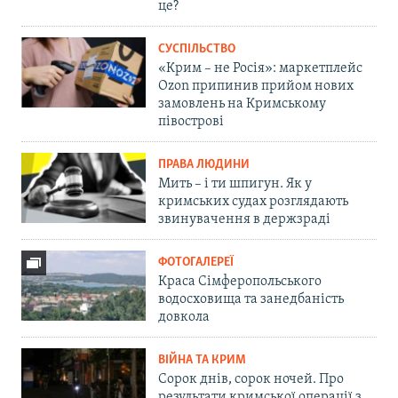
це?
СУСПІЛЬСТВО
«Крим – не Росія»: маркетплейс
Ozon припинив прийом нових
замовлень на Кримському
півострові
ПРАВА ЛЮДИНИ
Мить – і ти шпигун. Як у
кримських судах розглядають
звинувачення в держзраді
ФОТОГАЛЕРЕЇ
Краса Сімферопольського
водосховища та занедбаність
довкола
ВІЙНА ТА КРИМ
Сорок днів, сорок ночей. Про
результати кримської операції з