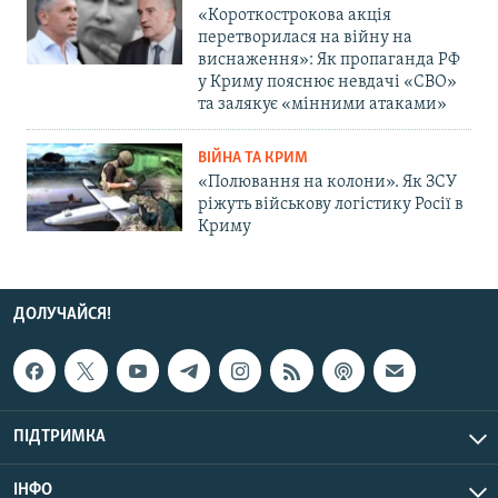
«Короткострокова акція
перетворилася на війну на
виснаження»: Як пропаганда РФ
у Криму пояснює невдачі «СВО»
та залякує «мінними атаками»
ВІЙНА ТА КРИМ
«Полювання на колони». Як ЗСУ
ріжуть військову логістику Росії в
Криму
ДОЛУЧАЙСЯ!
ПІДТРИМКА
ІНФО