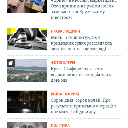
«Крим – не Росія»: маркетплейс
Ozon припинив прийом нових
замовлень на Кримському
півострові
ПРАВА ЛЮДИНИ
Мить – і ти шпигун. Як у
кримських судах розглядають
звинувачення в держзраді
ФОТОГАЛЕРЕЇ
Краса Сімферопольського
водосховища та занедбаність
довкола
ВІЙНА ТА КРИМ
Сорок днів, сорок ночей. Про
результати кримської операції з
примусу Росії до миру
ПОЛІТИКА