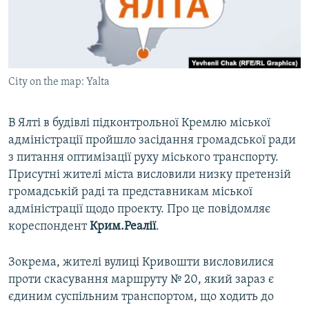
ВІДЕОУРОКИ «ELIFBE»
Русский
СВІДЧЕННЯ ОКУПАЦІЇ
Qırımtatar
УКРАЇНСЬКА ПРОБЛЕМА КРИМУ
City on the map: Yalta
ДОЛУЧАЙСЯ!
ІНФОГРАФІКА
В Ялті в будівлі підконтрольної Кремлю міської
адміністрації пройшло засідання громадської ради
Усі сайти RFE/RL
з питання оптимізації руху міського транспорту.
Присутні жителі міста висловили низку претензій
громадській раді та представникам міської
адміністрації щодо проекту. Про це повідомляє
кореспондент
Крим.Реалії
.
Зокрема, жителі вулиці Кривошти висловилися
проти скасування маршруту № 20, який зараз є
єдиним суспільним транспортом, що ходить до