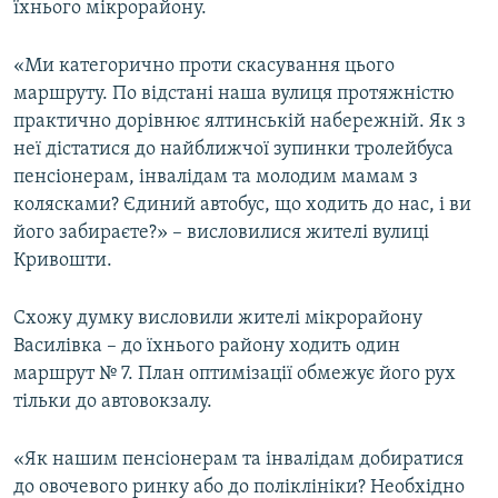
їхнього мікрорайону.
«Ми категорично проти скасування цього
маршруту. По відстані наша вулиця протяжністю
практично дорівнює ялтинській набережній. Як з
неї дістатися до найближчої зупинки тролейбуса
пенсіонерам, інвалідам та молодим мамам з
колясками? Єдиний автобус, що ходить до нас, і ви
його забираєте?» – висловилися жителі вулиці
Кривошти.
Схожу думку висловили жителі мікрорайону
Василівка – до їхнього району ходить один
маршрут № 7. План оптимізації обмежує його рух
тільки до автовокзалу.
«Як нашим пенсіонерам та інвалідам добиратися
до овочевого ринку або до поліклініки? Необхідно