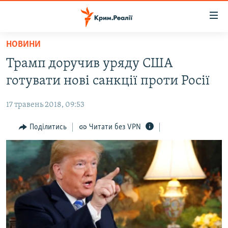
Доступність
посилання
Перейти
НОВИНИ
до
НОВИНИ
Трамп доручив уряду США
основного
ВОДА.КРИМ
матеріалу
готувати нові санкції проти Росії
ВІДЕО ТА ФОТО
Перейти
до
17 травень 2018, 09:53
ПОЛІТИКА
основної
БЛОГИ
Поділитись
Читати без VPN
навігації
Перейти
ПОГЛЯД
до
ІНТЕРВ'Ю
пошуку
ВСЕ ЗА ДЕНЬ
СПЕЦПРОЕКТИ
ЯК ОБІЙТИ БЛОКУВАННЯ
ДЕПОРТАЦІЯ