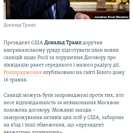
ВІДЕОУРОКИ «ELIFBE»
Русский
СВІДЧЕННЯ ОКУПАЦІЇ
Qırımtatar
Дональд Трамп
УКРАЇНСЬКА ПРОБЛЕМА КРИМУ
ДОЛУЧАЙСЯ!
ІНФОГРАФІКА
Президент США
Дональд Трамп
доручив
американському уряду підготувати план нових
санкцій щодо Росії за порушення Договору про
Усі сайти RFE/RL
ліквідацію ракет середнього і малого радіусу дії.
Розпорядження
опубліковано на сайті Білого дому
16 травня.
Санкції можуть бути запроваджені проти тих, хто
несе відповідальність за невиконання Москвою
положень договору. Можливі заходи –
заморожування активів цих осіб у США, заборона
на в'їзд і інші обмеження, що «президент
вважатиме доречними».