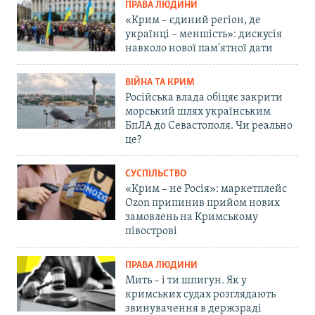
ПРАВА ЛЮДИНИ
«Крим – єдиний регіон, де
українці – меншість»: дискусія
навколо нової пам'ятної дати
ВІЙНА ТА КРИМ
Російська влада обіцяє закрити
морський шлях українським
БпЛА до Севастополя. Чи реально
це?
СУСПІЛЬСТВО
«Крим – не Росія»: маркетплейс
Ozon припинив прийом нових
замовлень на Кримському
півострові
ПРАВА ЛЮДИНИ
Мить – і ти шпигун. Як у
кримських судах розглядають
звинувачення в держзраді