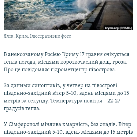
ВІДЕОУРОКИ «ELIFBE»
Русский
СВІДЧЕННЯ ОКУПАЦІЇ
Qırımtatar
УКРАЇНСЬКА ПРОБЛЕМА КРИМУ
Ялта, Крим. Ілюстративне фото
ДОЛУЧАЙСЯ!
ІНФОГРАФІКА
В анексованому Росією Криму 17 травня очікується
тепла погода, місцями короткочасний дощ, гроза.
Усі сайти RFE/RL
Про це повідомляє гідрометцентр півострова.
За даними синоптиків, у четвер на півострові
південно-західний вітер 5-10, вдень місцями до 15
метрів за секунду. Температура повітря – 22-27
градусів тепла.
У Сімферополі мінлива хмарність, без опадів. Вітер
південно-західний 5-10, вдень місцями до 15 метрів