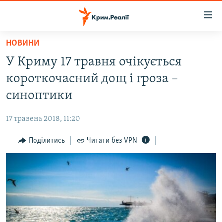
Доступність
посилання
Перейти
НОВИНИ
до
НОВИНИ
У Криму 17 травня очікується
основного
ВОДА.КРИМ
матеріалу
короткочасний дощ і гроза –
ВІДЕО ТА ФОТО
Перейти
синоптики
до
ПОЛІТИКА
основної
17 травень 2018, 11:20
БЛОГИ
навігації
Перейти
Поділитись
Читати без VPN
ПОГЛЯД
до
ІНТЕРВ'Ю
пошуку
ВСЕ ЗА ДЕНЬ
СПЕЦПРОЕКТИ
ЯК ОБІЙТИ БЛОКУВАННЯ
ДЕПОРТАЦІЯ