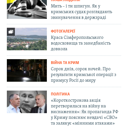
ПРАВА ЛЮДИНИ
Мить – і ти шпигун. Як у
кримських судах розглядають
звинувачення в держзраді
ФОТОГАЛЕРЕЇ
Краса Сімферопольського
водосховища та занедбаність
довкола
ВІЙНА ТА КРИМ
Сорок днів, сорок ночей. Про
результати кримської операції з
примусу Росії до миру
ПОЛІТИКА
«Короткострокова акція
перетворилася на війну на
виснаження»: Як пропаганда РФ
у Криму пояснює невдачі «СВО»
та залякує «мінними атаками»