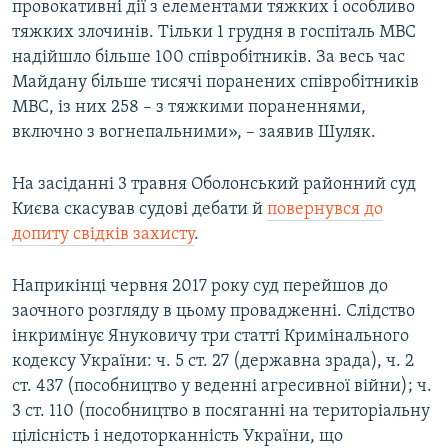
провокативні дії з елементами тяжких і особливо
тяжких злочинів. Тільки 1 грудня в госпіталь МВС
надійшло більше 100 співробітників. За весь час
Майдану більше тисячі поранених співробітників
МВС, із них 258 – з тяжкими пораненнями,
включно з вогнепальними», – заявив Шуляк.
На засіданні 3 травня Оболонський районний суд
Києва скасував судові дебати й
повернувся до
допиту свідків захисту
.
Наприкінці червня 2017 року суд перейшов до
заочного розгляду в цьому провадженні. Слідство
інкримінує Януковичу три статті Кримінального
кодексу України: ч. 5 ст. 27 (державна зрада), ч. 2
ст. 437 (пособництво у веденні агресивної війни); ч.
3 ст. 110 (пособництво в посяганні на територіальну
цілісність і недоторканність України, що