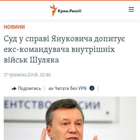
Доступність
посилання
Перейти
НОВИНИ
до
НОВИНИ
Суд у справі Януковича допитує
основного
ВОДА.КРИМ
матеріалу
екс-командувача внутрішніх
ВІДЕО ТА ФОТО
Перейти
військ Шуляка
до
ПОЛІТИКА
основної
17 травень 2018, 12:46
БЛОГИ
навігації
Перейти
Поділитись
Читати без VPN
ПОГЛЯД
до
ІНТЕРВ'Ю
пошуку
ВСЕ ЗА ДЕНЬ
СПЕЦПРОЕКТИ
ЯК ОБІЙТИ БЛОКУВАННЯ
ДЕПОРТАЦІЯ