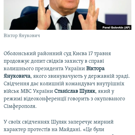
ВІДЕОУРОКИ «ELIFBE»
Русский
СВІДЧЕННЯ ОКУПАЦІЇ
Qırımtatar
УКРАЇНСЬКА ПРОБЛЕМА КРИМУ
Віктор Янукович
ДОЛУЧАЙСЯ!
ІНФОГРАФІКА
Оболонський районний суд Києва 17 травня
продовжує допит свідків захисту в справі
Усі сайти RFE/RL
колишнього президента України
Віктора
Януковича
, якого звинувачують у державній зраді.
Свідчення дає колишній командувач внутрішніх
військ МВС України
Станіслав Шуляк
, який у
режимі відеоконференції говорить з окупованого
Сімферополя.
У своїх свідченнях Шуляк заперечує мирний
характер протестів на Майдані. «Це були