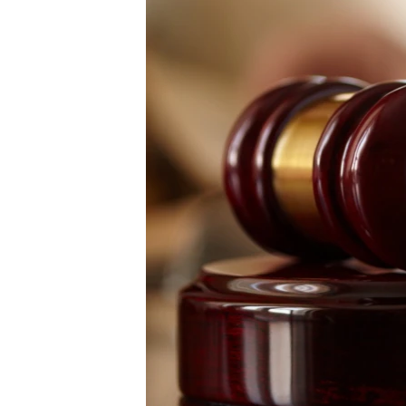
ВІДЕОУРОКИ «ELIFBE»
СВІДЧЕННЯ ОКУПАЦІЇ
УКРАЇНСЬКА ПРОБЛЕМА КРИМУ
ІНФОГРАФІКА