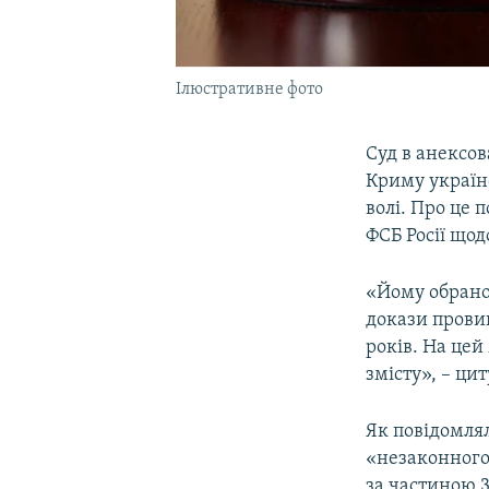
Ілюстративне фото
Суд в анексов
Криму україн
волі. Про це 
ФСБ Росії щод
«Йому обрано 
докази прови
років. На цей
змісту», – ци
Як повідомля
«незаконного 
за частиною 3