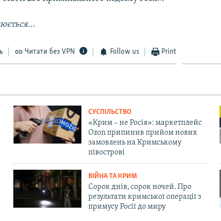
юється...
ь
Читати без VPN
Follow us
Print
СУСПІЛЬСТВО
«Крим – не Росія»: маркетплейс
Ozon припинив прийом нових
замовлень на Кримському
півострові
ВІЙНА ТА КРИМ
Сорок днів, сорок ночей. Про
результати кримської операції з
примусу Росії до миру