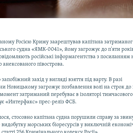
аному Росією Криму заарештував капітана затриманого
ського судна «ЯМК-0041», йому загрожує до п'яти рокі
повідомляють російські інформагентства з посиланням 
о анексованого півострова.
запобіжний захід у вигляді взяття під варту. В разі
ни Новицькому загрожує позбавлення волі на строк до 
 момент затриманий перебуває в ізоляторі тимчасового
тує «Интерфакс» прес-реліз ФСБ.
лося, стосовно капітана судна порушили справу за зви
видобутку морських біоресурсів у виключній економічн
 статті 256 Кримінального кодексу Росії».