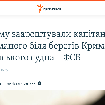
му заарештували капіта
маного біля берегів Крим
нського судна – ФСБ
 15:27
ь
Читати без VPN