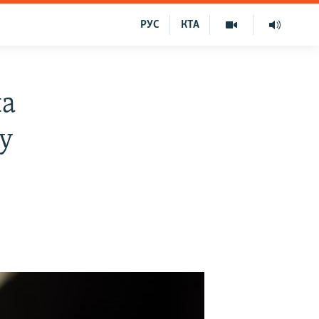
РУС
КТА
на
у