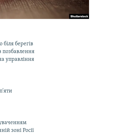
 біля берегів
в позбавлення
на управління
п'яти
нуваченням
ій зоні Росії