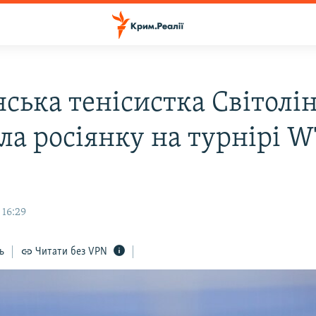
ська тенісистка Світолі
ла росіянку на турнірі W
 16:29
ь
Читати без VPN