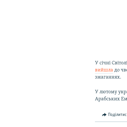
У січні Світо
вийшла
до чв
змаганнях.
У лютому укр
Арабських Ем
Поділитис