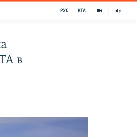
РУС
КТА
на
TA в