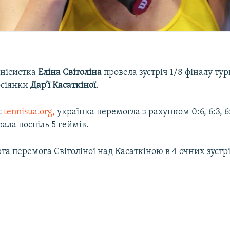
енісистка
Еліна Світоліна
провела зустріч 1/8 фіналу ту
осіянки
Дар’ї Касаткіної
.
є
tennisua.org,
українка перемогла з рахунком 0:6, 6:3, 6
рала поспіль 5 геймів.
та перемога Світоліної над Касаткіною в 4 очних зустр