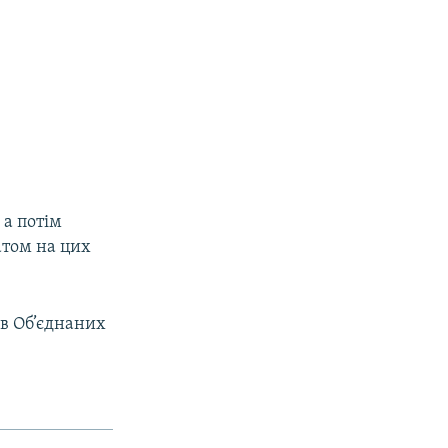
 а потім
атом на цих
 в Об’єднаних