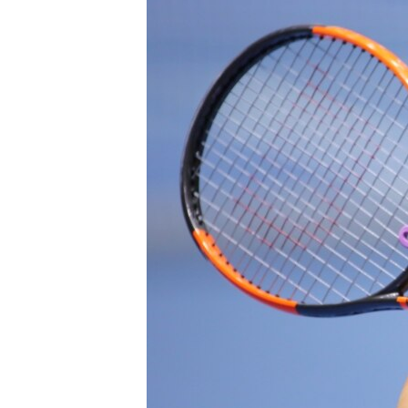
ВІДЕОУРОКИ «ELIFBE»
СВІДЧЕННЯ ОКУПАЦІЇ
УКРАЇНСЬКА ПРОБЛЕМА КРИМУ
ІНФОГРАФІКА