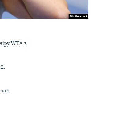
рніру WTA в
:2.
ічах.