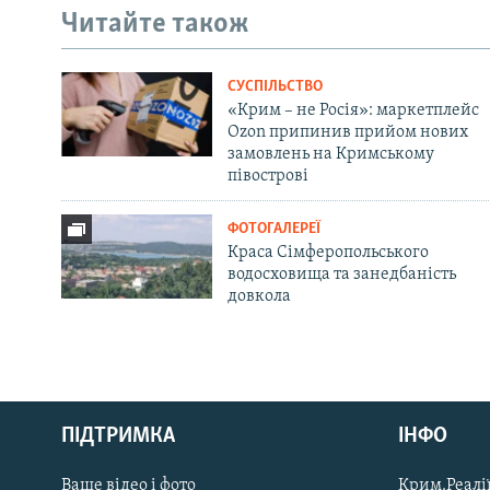
Читайте також
СУСПІЛЬСТВО
«Крим – не Росія»: маркетплейс
Ozon припинив прийом нових
замовлень на Кримському
півострові
ФОТОГАЛЕРЕЇ
Краса Сімферопольського
водосховища та занедбаність
довкола
Русский
ПІДТРИМКА
ІНФО
Qırımtatar
Ваше відео і фото
Крим.Реалії