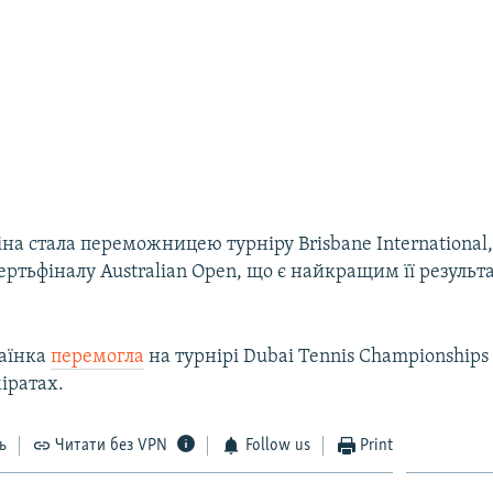
ліна стала переможницею турніру Brisbane International,
ертьфіналу Australian Open, що є найкращим її результ
аїнка
перемогла
на турнірі Dubai Tennis Championships
іратах.
ь
Читати без VPN
Follow us
Print