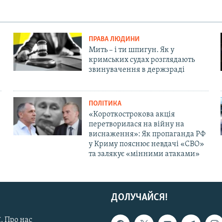
ПРАВА ЛЮДИНИ
Мить – і ти шпигун. Як у
кримських судах розглядають
звинувачення в держзраді
ПОЛІТИКА
«Короткострокова акція
перетворилася на війну на
виснаження»: Як пропаганда РФ
у Криму пояснює невдачі «СВО»
та залякує «мінними атаками»
ДОЛУЧАЙСЯ!
. Про нас