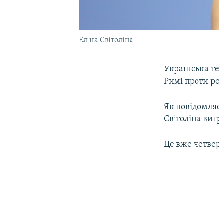
Еліна Світоліна
Українська т
Римі проти р
Як повідомля
Світоліна виг
Це вже четвер