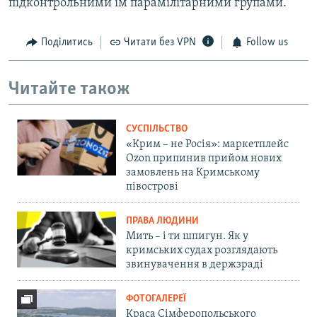
підконтрольними їм парамілітарними групами.
Поділитись
Читати без VPN
Follow us
Читайте також
СУСПІЛЬСТВО
«Крим – не Росія»: маркетплейс
Ozon припинив прийом нових
замовлень на Кримському
півострові
ПРАВА ЛЮДИНИ
Мить – і ти шпигун. Як у
кримських судах розглядають
звинувачення в держзраді
ФОТОГАЛЕРЕЇ
Краса Сімферопольського