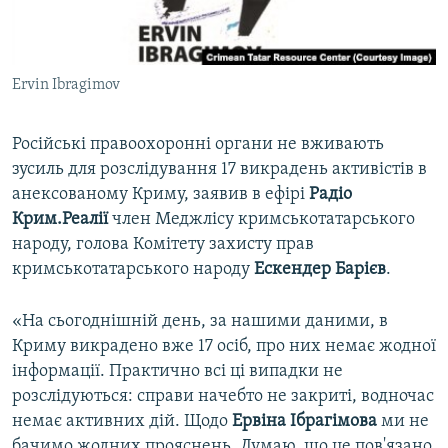
ВІДЕОУРОКИ «ELIFBE»
Русский
СВІДЧЕННЯ ОКУПАЦІЇ
Qırımtatar
Ervin Ibragimov
УКРАЇНСЬКА ПРОБЛЕМА КРИМУ
ДОЛУЧАЙСЯ!
ІНФОГРАФІКА
Російські правоохоронні органи не вживають
зусиль для розслідування 17 викрадень активістів в
анексованому Криму, заявив в ефірі
Радіо
Усі сайти RFE/RL
Крим.Реалії
член Меджлісу кримськотатарського
народу, голова Комітету захисту прав
кримськотатарського народу
Ескендер Барієв
.
«На сьогоднішній день, за нашими даними, в
Криму викрадено вже 17 осіб, про них немає жодної
інформації. Практично всі ці випадки не
розслідуються: справи начебто не закриті, водночас
немає активних дій. Щодо
Ервіна Ібрагімова
ми не
бачимо жодних прояснень. Думаю, що це пов'язано