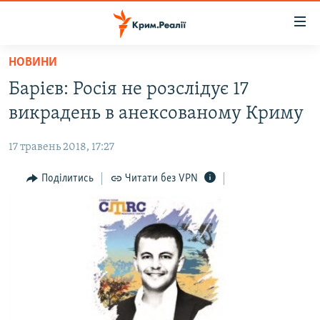
Доступність
посилання
Перейти
НОВИНИ
до
НОВИНИ
Барієв: Росія не розслідує 17
основного
ВОДА.КРИМ
матеріалу
викрадень в анексованому Криму
ВІДЕО ТА ФОТО
Перейти
до
17 травень 2018, 17:27
ПОЛІТИКА
основної
БЛОГИ
Поділитись
Читати без VPN
навігації
Перейти
ПОГЛЯД
до
ІНТЕРВ'Ю
пошуку
ВСЕ ЗА ДЕНЬ
СПЕЦПРОЕКТИ
ЯК ОБІЙТИ БЛОКУВАННЯ
ДЕПОРТАЦІЯ