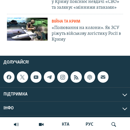
у Криму пояснює невдачі «СВО»
та залякує «мінними атаками»
ВІЙНА ТА КРИМ
«Полювання на колони». Як ЗСУ
ріжуть військову логістику Росії в
Криму
ДОЛУЧАЙСЯ!
ПІДТРИМКА
ІНФО
© Крим.Реалії, 2026 | Усі права застережено.
КТА
РУС