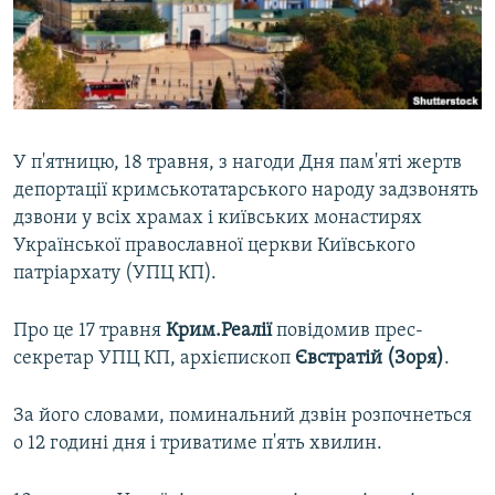
ВІДЕОУРОКИ «ELIFBE»
Русский
СВІДЧЕННЯ ОКУПАЦІЇ
Qırımtatar
УКРАЇНСЬКА ПРОБЛЕМА КРИМУ
ДОЛУЧАЙСЯ!
ІНФОГРАФІКА
У п'ятницю, 18 травня, з нагоди Дня пам'яті жертв
депортації кримськотатарського народу задзвонять
дзвони у всіх храмах і київських монастирях
Усі сайти RFE/RL
Української православної церкви Київського
патріархату (УПЦ КП).
Про це 17 травня
Крим.Реалії
повідомив прес-
секретар УПЦ КП, архієпископ
Євстратій (Зоря)
.
За його словами, поминальний дзвін розпочнеться
о 12 годині дня і триватиме п'ять хвилин.