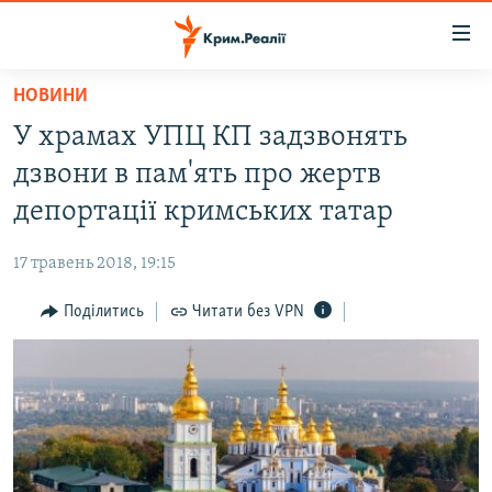
Доступність
посилання
Перейти
НОВИНИ
до
НОВИНИ
У храмах УПЦ КП задзвонять
основного
ВОДА.КРИМ
матеріалу
дзвони в пам'ять про жертв
ВІДЕО ТА ФОТО
Перейти
депортації кримських татар
до
ПОЛІТИКА
основної
17 травень 2018, 19:15
БЛОГИ
навігації
Перейти
Поділитись
Читати без VPN
ПОГЛЯД
до
ІНТЕРВ'Ю
пошуку
ВСЕ ЗА ДЕНЬ
СПЕЦПРОЕКТИ
ЯК ОБІЙТИ БЛОКУВАННЯ
ДЕПОРТАЦІЯ