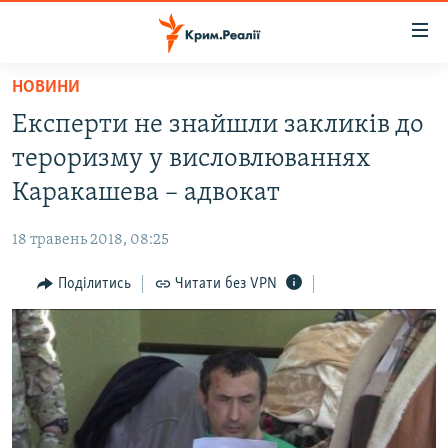
Доступність
посилання
Перейти
НОВИНИ
до
НОВИНИ
Експерти не знайшли закликів до
основного
ВОДА.КРИМ
матеріалу
тероризму у висловлюваннях
ВІДЕО ТА ФОТО
Перейти
Каракашева – адвокат
до
ПОЛІТИКА
основної
18 травень 2018, 08:25
БЛОГИ
навігації
Перейти
Поділитись
Читати без VPN
ПОГЛЯД
до
ІНТЕРВ'Ю
пошуку
ВСЕ ЗА ДЕНЬ
СПЕЦПРОЕКТИ
ЯК ОБІЙТИ БЛОКУВАННЯ
ДЕПОРТАЦІЯ