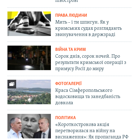
півострові
ПРАВА ЛЮДИНИ
Мить – і ти шпигун. Як у
кримських судах розглядають
звинувачення в держзраді
ВІЙНА ТА КРИМ
Сорок днів, сорок ночей. Про
результати кримської операції з
примусу Росії до миру
ФОТОГАЛЕРЕЇ
Краса Сімферопольського
водосховища та занедбаність
довкола
ПОЛІТИКА
«Короткострокова акція
перетворилася на війну на
виснаження»: Як пропаганда РФ