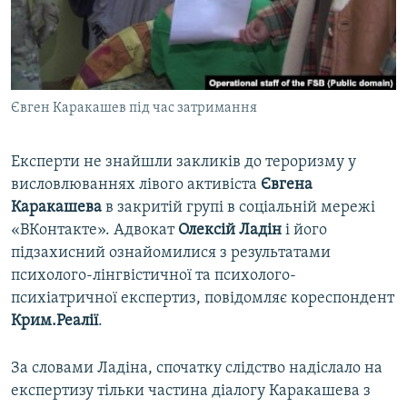
ВІДЕОУРОКИ «ELIFBE»
Русский
СВІДЧЕННЯ ОКУПАЦІЇ
Qırımtatar
УКРАЇНСЬКА ПРОБЛЕМА КРИМУ
Євген Каракашев під час затримання
ДОЛУЧАЙСЯ!
ІНФОГРАФІКА
Експерти не знайшли закликів до тероризму у
висловлюваннях лівого активіста
Євгена
Усі сайти RFE/RL
Каракашева
в закритій групі в соціальній мережі
«ВКонтакте». Адвокат
Олексій Ладін
і його
підзахисний ознайомилися з результатами
психолого-лінгвістичної та психолого-
психіатричної експертиз, повідомляє кореспондент
Крим.Реалії
.
За словами Ладіна, спочатку слідство надіслало на
експертизу тільки частина діалогу Каракашева з