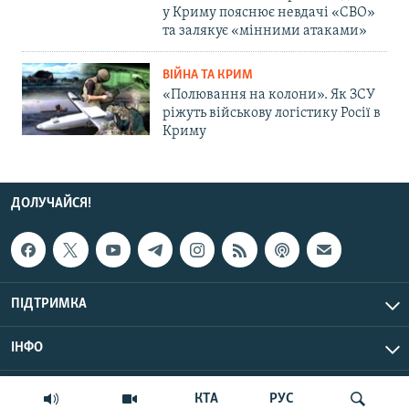
у Криму пояснює невдачі «СВО»
та залякує «мінними атаками»
ВІЙНА ТА КРИМ
«Полювання на колони». Як ЗСУ
ріжуть військову логістику Росії в
Криму
ДОЛУЧАЙСЯ!
ПІДТРИМКА
ІНФО
© Крим.Реалії, 2026 | Усі права застережено.
КТА
РУС