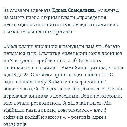
За словами адвоката
Едема Семедляєва
, можливо,
їм мають намір інкримінувати «проведення
несанкціонованого мітингу». Серед затриманих є
кілька неповнолітніх кримчан.
«Малі хлопці вирішили вшанувати пам'ять, багато
неповнолітніх. Спочатку маленький захід пройшов
на 9-й вулиці, приблизно 15 осіб. Більшість
залишалася на 5 вулиці – Амет Хана Султана, хлопці
від 13 до 25. Спочатку приїхав один екіпаж ППС і
один в цивільному. Знімали номера машин і
обличчя людей. Людям це не сподобалося, словесна
перепалка виникла з дорослими. Вони поговорили,
вже почали розходитися. Захід закінчився. Ми
відійшли кави випити, повертаємося – вже 5
екіпажів поліції й автозак», – розповів один з
очевидців.