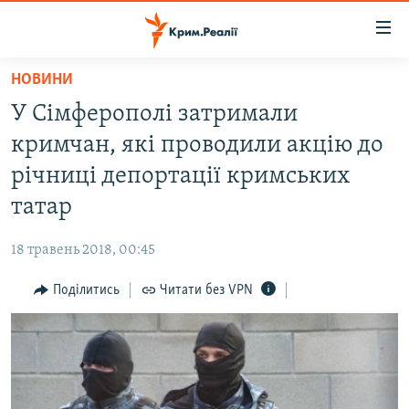
Доступність
посилання
Перейти
НОВИНИ
до
НОВИНИ
У Сімферополі затримали
основного
ВОДА.КРИМ
матеріалу
кримчан, які проводили акцію до
ВІДЕО ТА ФОТО
Перейти
річниці депортації кримських
до
ПОЛІТИКА
татар
основної
БЛОГИ
навігації
18 травень 2018, 00:45
Перейти
ПОГЛЯД
до
Поділитись
Читати без VPN
ІНТЕРВ'Ю
пошуку
ВСЕ ЗА ДЕНЬ
СПЕЦПРОЕКТИ
ЯК ОБІЙТИ БЛОКУВАННЯ
ДЕПОРТАЦІЯ