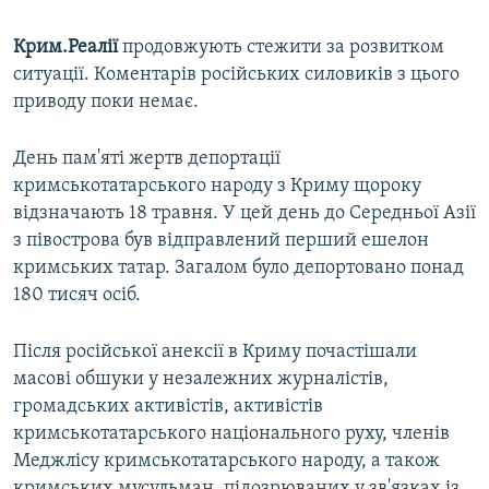
Крим.Реалії
продовжують стежити за розвитком
ситуації. Коментарів російських силовиків з цього
приводу поки немає.
День пам'яті жертв депортації
кримськотатарського народу з Криму щороку
відзначають 18 травня. У цей день до Середньої Азії
з півострова був відправлений перший ешелон
кримських татар. Загалом було депортовано понад
180 тисяч осіб.
Після російської анексії в Криму почастішали
масові обшуки у незалежних журналістів,
громадських активістів, активістів
кримськотатарського національного руху, членів
Меджлісу кримськотатарського народу, а також
кримських мусульман, підозрюваних у зв'язках із