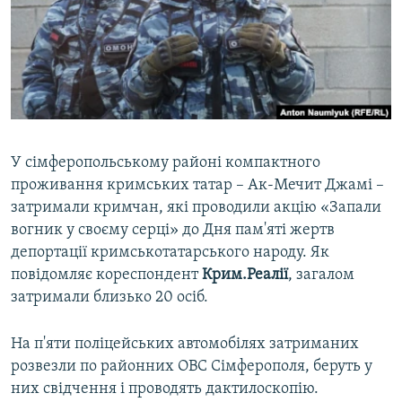
ВІДЕОУРОКИ «ELIFBE»
Русский
СВІДЧЕННЯ ОКУПАЦІЇ
Qırımtatar
УКРАЇНСЬКА ПРОБЛЕМА КРИМУ
ДОЛУЧАЙСЯ!
ІНФОГРАФІКА
У сімферопольському районі компактного
проживання кримських татар – Ак-Мечит Джамі –
Усі сайти RFE/RL
затримали кримчан, які проводили акцію «Запали
вогник у своєму серці» до Дня пам'яті жертв
депортації кримськотатарського народу. Як
повідомляє кореспондент
Крим.Реалії
, загалом
затримали близько 20 осіб.
На п'яти поліцейських автомобілях затриманих
розвезли по районних ОВС Сімферополя, беруть у
них свідчення і проводять дактилоскопію.