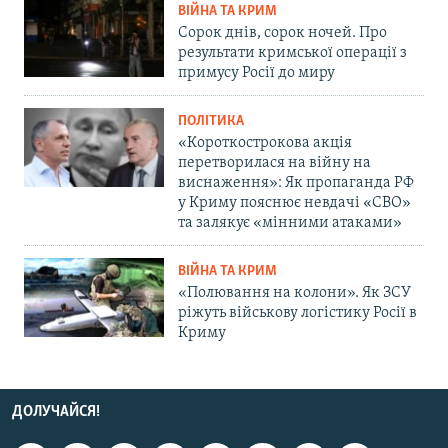
ВІЙНА ТА КРИМ
Сорок днів, сорок ночей. Про
результати кримської операції з
примусу Росії до миру
ПОЛІТИКА
«Короткострокова акція
перетворилася на війну на
виснаження»: Як пропаганда РФ
у Криму пояснює невдачі «СВО»
та залякує «мінними атаками»
ВІЙНА ТА КРИМ
«Полювання на колони». Як ЗСУ
ріжуть військову логістику Росії в
Криму
ДОЛУЧАЙСЯ!