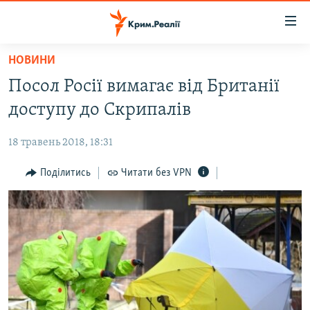
Доступність
посилання
Перейти
НОВИНИ
до
НОВИНИ
Посол Росії вимагає від Британії
основного
ВОДА.КРИМ
матеріалу
доступу до Скрипалів
ВІДЕО ТА ФОТО
Перейти
до
18 травень 2018, 18:31
ПОЛІТИКА
основної
БЛОГИ
Поділитись
Читати без VPN
навігації
Перейти
ПОГЛЯД
до
ІНТЕРВ'Ю
пошуку
ВСЕ ЗА ДЕНЬ
СПЕЦПРОЕКТИ
ЯК ОБІЙТИ БЛОКУВАННЯ
ДЕПОРТАЦІЯ