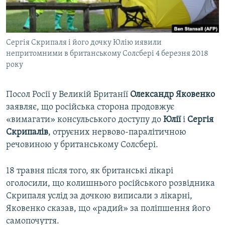
ВІДЕОУРОКИ «ELIFBE»
Русский
СВІДЧЕННЯ ОКУПАЦІЇ
Qırımtatar
Сергія Скрипаля і його дочку Юлію иявили
УКРАЇНСЬКА ПРОБЛЕМА КРИМУ
непритомними в британському Солсбері 4 березня 2018
ДОЛУЧАЙСЯ!
ІНФОГРАФІКА
року
Посол Росії у Великій Британії
Олександр Яковенко
заявляє, що російська сторона продовжує
Усі сайти RFE/RL
«вимагати» консульського доступу до
Юлії
і
Сергія
Скрипалів
, отруєних нервово-паралітичною
речовиною у британському Солсбері.
18 травня після того, як британські лікарі
оголосили, що колишнього російського розвідника
Скрипаля услід за дочкою виписали з лікарні,
Яковенко сказав, що «радий» за поліпшення його
самопочуття.