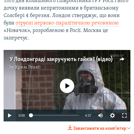
Того дня колишнього співробітника ГРУ Росії і його
дочку виявили непритомними в британському
Солсбері 4 березня. Лондон стверджує, що вони
були
отруєні нервово-паралітичною речовиною
«Новачок», розробленою в Росії. Москва це
заперечує.
У Лондонграді закручують гайки? (відео)
by
Крим.Реалії
No media source currently available
0:00
4:37
Завантажити на комп'ютер