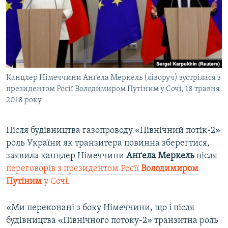
ВІДЕОУРОКИ «ELIFBE»
Русский
СВІДЧЕННЯ ОКУПАЦІЇ
Qırımtatar
УКРАЇНСЬКА ПРОБЛЕМА КРИМУ
ДОЛУЧАЙСЯ!
ІНФОГРАФІКА
Канцлер Німеччини Анґела Меркель (ліворуч) зустрілася з
президентом Росії Володимиром Путіним у Сочі, 18 травня
2018 року
Усі сайти RFE/RL
Після будівництва газопроводу «Північний потік-2»
роль України як транзитера повинна зберегтися,
заявила канцлер Німеччини
Анґела Меркель
після
переговорів з президентом Росії
Володимиром
Путіним
у Сочі
.
«Ми переконані з боку Німеччини, що і після
будівництва «Північного потоку-2» транзитна роль