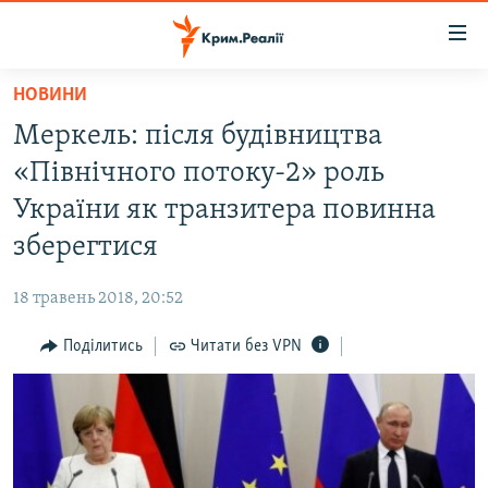
Доступність
посилання
Перейти
НОВИНИ
до
НОВИНИ
Меркель: після будівництва
основного
ВОДА.КРИМ
матеріалу
«Північного потоку-2» роль
ВІДЕО ТА ФОТО
Перейти
України як транзитера повинна
до
ПОЛІТИКА
зберегтися
основної
БЛОГИ
навігації
18 травень 2018, 20:52
Перейти
ПОГЛЯД
до
Поділитись
Читати без VPN
ІНТЕРВ'Ю
пошуку
ВСЕ ЗА ДЕНЬ
СПЕЦПРОЕКТИ
ЯК ОБІЙТИ БЛОКУВАННЯ
ДЕПОРТАЦІЯ