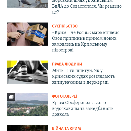
морський шлях українським
БпЛА до Севастополя. Чи реально
це?
СУСПІЛЬСТВО
«Крим – не Росія»: маркетплейс
Ozon припинив прийом нових
замовлень на Кримському
півострові
ПРАВА ЛЮДИНИ
Мить – і ти шпигун. Як у
кримських судах розглядають
звинувачення в держзраді
ФОТОГАЛЕРЕЇ
Краса Сімферопольського
водосховища та занедбаність
довкола
ВІЙНА ТА КРИМ