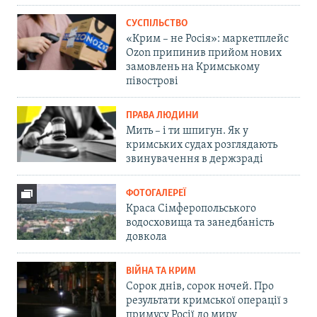
СУСПІЛЬСТВО
«Крим – не Росія»: маркетплейс
Ozon припинив прийом нових
замовлень на Кримському
півострові
ПРАВА ЛЮДИНИ
Мить – і ти шпигун. Як у
кримських судах розглядають
звинувачення в держзраді
ФОТОГАЛЕРЕЇ
Краса Сімферопольського
водосховища та занедбаність
довкола
ВІЙНА ТА КРИМ
Сорок днів, сорок ночей. Про
результати кримської операції з
примусу Росії до миру