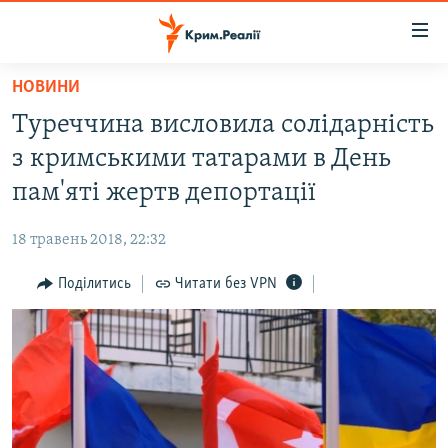
Доступність
посилання
Перейти
НОВИНИ
до
НОВИНИ
Туреччина висловила солідарність
основного
ВОДА.КРИМ
матеріалу
з кримськими татарами в День
ВІДЕО ТА ФОТО
Перейти
пам'яті жертв депортації
до
ПОЛІТИКА
основної
18 травень 2018, 22:32
БЛОГИ
навігації
Перейти
Поділитись
Читати без VPN
ПОГЛЯД
до
ІНТЕРВ'Ю
пошуку
ВСЕ ЗА ДЕНЬ
СПЕЦПРОЕКТИ
ЯК ОБІЙТИ БЛОКУВАННЯ
ДЕПОРТАЦІЯ