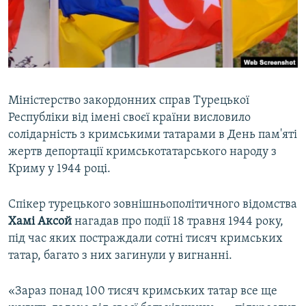
ВІДЕОУРОКИ «ELIFBE»
Русский
СВІДЧЕННЯ ОКУПАЦІЇ
Qırımtatar
УКРАЇНСЬКА ПРОБЛЕМА КРИМУ
ДОЛУЧАЙСЯ!
ІНФОГРАФІКА
Міністерство закордонних справ Турецької
Республіки від імені своєї країни висловило
солідарність з кримськими татарами в День пам'яті
Усі сайти RFE/RL
жертв депортації кримськотатарського народу з
Криму у 1944 році.
Спікер турецького зовнішньополітичного відомства
Хамі Аксой
нагадав про події 18 травня 1944 року,
під час яких постраждали сотні тисяч кримських
татар, багато з них загинули у вигнанні.
«Зараз понад 100 тисяч кримських татар все ще