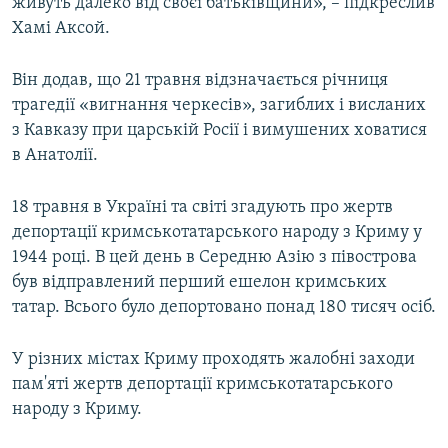
живуть далеко від своєї батьківщини», – підкреслив
Хамі Аксой.
Він додав, що 21 травня відзначається річниця
трагедії «вигнання черкесів», загиблих і висланих
з Кавказу при царській Росії і вимушених ховатися
в Анатолії.
18 травня в Україні та світі згадують про жертв
депортації кримськотатарського народу з Криму у
1944 році. В цей день в Середню Азію з півострова
був відправлений перший ешелон кримських
татар. Всього було депортовано понад 180 тисяч осіб.
У різних містах Криму проходять жалобні заходи
пам'яті жертв депортації кримськотатарського
народу з Криму.