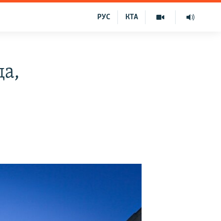
РУС
КТА
да,