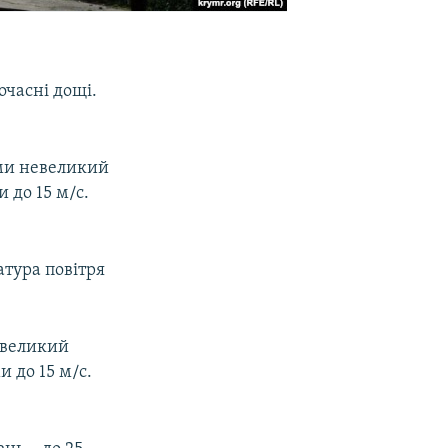
очасні дощі.
ями невеликий
 до 15 м/с.
атура повітря
евеликий
и до 15 м/с.