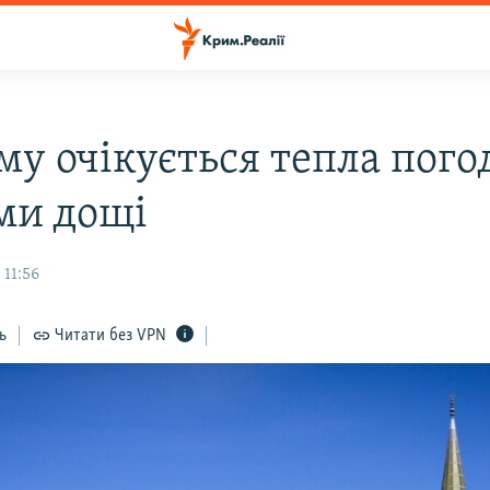
у очікується тепла пого
ми дощі
 11:56
ь
Читати без VPN