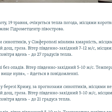
оту, 19 травня, очікується тепла погода, місцями коротк
мляє Гідрометцентр півострова.
и синоптиків, у Сімферополі мінлива хмарність, місц
 дощ, гроза. Вітер південно-західний 7-12 м/с, місцями
овітря вдень – до 27 градусів тепла.
і без опадів. Вітер південно-західний 5-10 м/с. Темпер
в вище нуля», – йдеться в повідомленні.
у березі Криму, за прогнозами синоптиків, місцями н
 дощ, гроза. Вітер південно-західний 5-10 м/с, місцям
овітря вдень – до 21 градуса тепла.