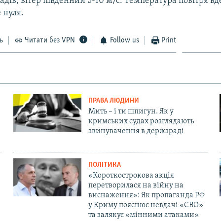
падів, вітер південний 5-10 м/с. Температура повітря вд
 нуля.
ь
Читати без VPN
Follow us
Print
ПРАВА ЛЮДИНИ
Мить – і ти шпигун. Як у
кримських судах розглядають
звинувачення в держзраді
ПОЛІТИКА
«Короткострокова акція
перетворилася на війну на
виснаження»: Як пропаганда РФ
у Криму пояснює невдачі «СВО»
та залякує «мінними атаками»