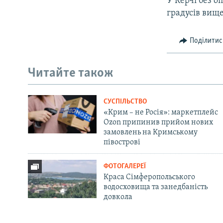
У Керчі без о
градусів вище
Поділитис
Читайте також
СУСПІЛЬСТВО
«Крим – не Росія»: маркетплейс
Ozon припинив прийом нових
замовлень на Кримському
півострові
ФОТОГАЛЕРЕЇ
Краса Сімферопольського
водосховища та занедбаність
довкола