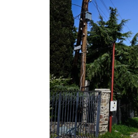
ВІДЕОУРОКИ «ELIFBE»
СВІДЧЕННЯ ОКУПАЦІЇ
УКРАЇНСЬКА ПРОБЛЕМА КРИМУ
ІНФОГРАФІКА